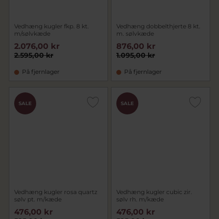
Vedhæng kugler fkp. 8 kt.
Vedhæng dobbelthjerte 8 kt.
m/sølvkæde
m. sølvkæde
2.076,00 kr
876,00 kr
2.595,00 kr
1.095,00 kr
På fjernlager
På fjernlager
SALE
SALE
Vedhæng kugler rosa quartz
Vedhæng kugler cubic zir.
sølv pt. m/kæde
sølv rh. m/kæde
476,00 kr
476,00 kr