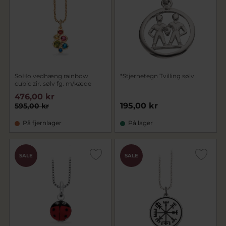
SoHo vedhæng rainbow
*Stjernetegn Tvilling sølv
cubic zir. sølv fg. m/kæde
476,00 kr
195,00 kr
595,00 kr
På fjernlager
På lager
SALE
SALE