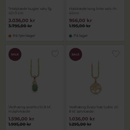
*Halskæde kugler sølv fg.
Halskæde long links sølv rh.
42+3 cm
45cm
3.036,00 kr
956,00 kr
3.795,00 kr
1.195,00 kr
På fjernlager
På lager
SALE
SALE
Vedhæng aventurin 8 kt.
Vedhæng livets træ cubic zir.
m/sølvkæde
8 kt sølvkæde
1.596,00 kr
1.036,00 kr
1.995,00 kr
1.295,00 kr