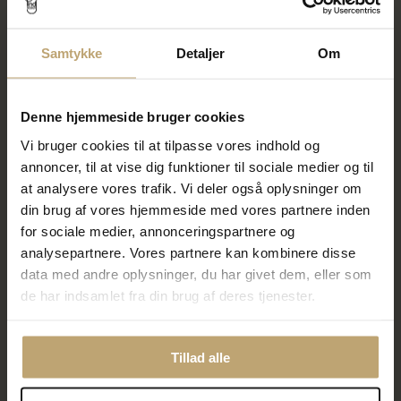
På fjernlager
På fjernlager
Samtykke
Detaljer
Om
SALE
SALE
Denne hjemmeside bruger cookies
Vi bruger cookies til at tilpasse vores indhold og
annoncer, til at vise dig funktioner til sociale medier og til
at analysere vores trafik. Vi deler også oplysninger om
din brug af vores hjemmeside med vores partnere inden
for sociale medier, annonceringspartnere og
Venezia kæde 0,80 14 kt.
Venezia kæde 0,80 14 kt.
analysepartnere. Vores partnere kan kombinere disse
3.380,00 kr
3.640,00 kr
data med andre oplysninger, du har givet dem, eller som
4.225,00 kr
4.550,00 kr
de har indsamlet fra din brug af deres tjenester.
På fjernlager
På fjernlager
Tillad alle
SALE
SALE