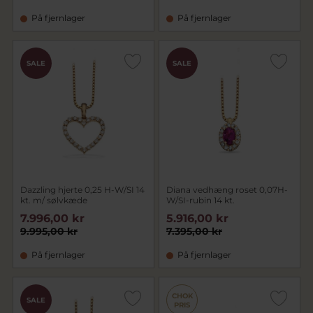
På fjernlager
På fjernlager
SALE
SALE
Dazzling hjerte 0,25 H-W/SI 14
Diana vedhæng roset 0,07H-
kt. m/ sølvkæde
W/SI-rubin 14 kt.
7.996,00 kr
5.916,00 kr
9.995,00 kr
7.395,00 kr
På fjernlager
På fjernlager
CHOK
SALE
PRIS