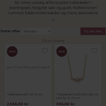
Se vores udvalg af Scrouples halskæder i
sterlingsølv, forgyldt sølv og guld. Kollektionen
rummer både enkle kæder og mere dekorative
designs med vedhæng, perler, diamanter eller
ædelsten. Uanset om du foretrækker en
klassisk Scrouples halskæde eller et mere
Sorter efter
Vis alle filtre
iøjnefaldende smykke, finder du mange
smukke muligheder her.
226 produkter
SALE
SALE
*Halskæde sølv 42+ 3 cm.
*Halskæde rosa/hvid cubic zir.
sølv fg. 42 +3 cm
2.556,00 kr
556,00 kr