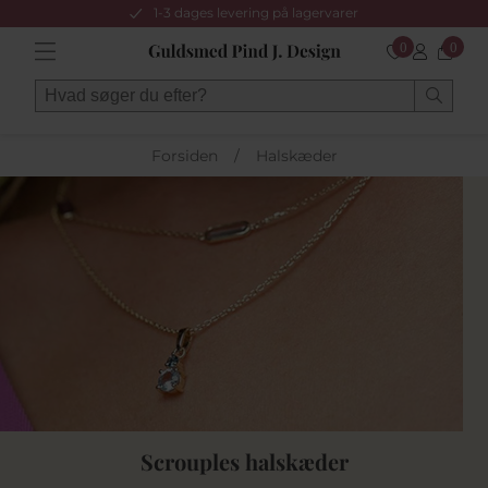
1-3 dages levering på lagervarer
0
0
Forsiden
/
Halskæder
Scrouples halskæder