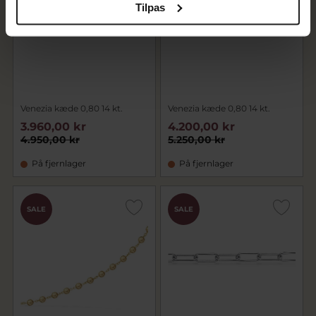
Tilpas
Venezia kæde 0,80 14 kt.
Venezia kæde 0,80 14 kt.
3.960,00 kr
4.200,00 kr
4.950,00 kr
5.250,00 kr
På fjernlager
På fjernlager
SALE
SALE