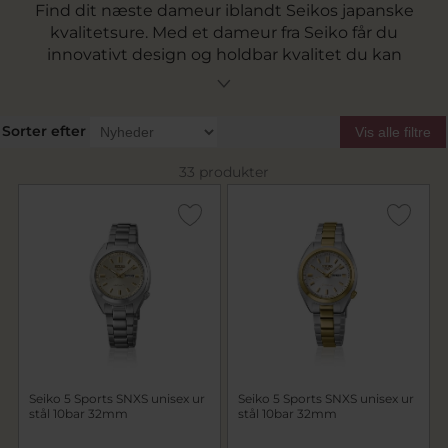
Find dit næste dameur iblandt Seikos japanske
kvalitetsure. Med et dameur fra Seiko får du
innovativt design og holdbar kvalitet du kan
regne med. Gå på opdagelse iblandt de vildt
populære kollektioner såsom Seiko 5 sports og
Presage for at fine et dameur du er sikker på vil
Sorter efter
Vis alle filtre
blive genkendt. Er du i tvivl om hvilken
størrelse ur du skal vælge, så tag et kig i
33 produkter
vores
størrelsesguide
.
Seiko 5 Sports SNXS unisex ur
Seiko 5 Sports SNXS unisex ur
stål 10bar 32mm
stål 10bar 32mm