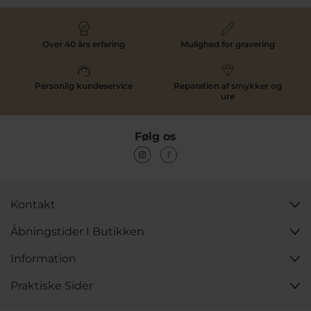
Over 40 års erfaring
Mulighed for gravering
Personlig kundeservice
Reparation af smykker og
ure
Følg os
Kontakt
Åbningstider I Butikken
Information
Praktiske Sider