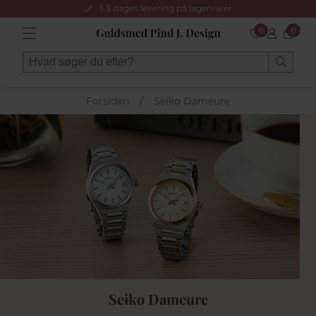
1-3 dages levering på lagervarer
0
0
Forsiden
/
Seiko Dameure
Seiko Dameure