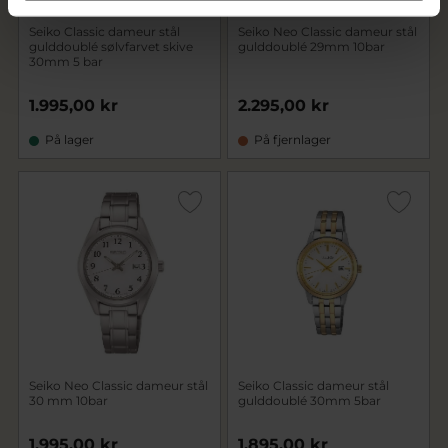
Seiko Classic dameur stål
Seiko Neo Classic dameur stål
gulddoublé sølvfarvet skive
gulddoublé 29mm 10bar
30mm 5 bar
1.995,00 kr
2.295,00 kr
På lager
På fjernlager
Seiko Neo Classic dameur stål
Seiko Classic dameur stål
30 mm 10bar
gulddoublé 30mm 5bar
1.995,00 kr
1.895,00 kr