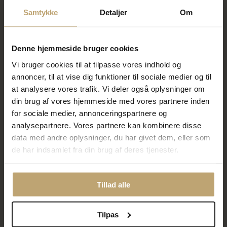
Samtykke
Detaljer
Om
Denne hjemmeside bruger cookies
Vi bruger cookies til at tilpasse vores indhold og
Seiko Classic dameur stål
Seiko Classique dameur stål
annoncer, til at vise dig funktioner til sociale medier og til
29mm 5bar
gulddoublé 30mm 5 bar
at analysere vores trafik. Vi deler også oplysninger om
din brug af vores hjemmeside med vores partnere inden
2.595,00 kr
3.095,00 kr
for sociale medier, annonceringspartnere og
På lager
På fjernlager
analysepartnere. Vores partnere kan kombinere disse
data med andre oplysninger, du har givet dem, eller som
de har indsamlet fra din brug af deres tjenester.
Tillad alle
Tilpas