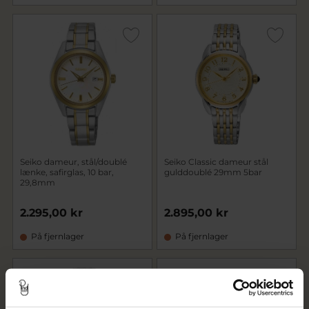
Seiko dameur, stål/doublé
Seiko Classic dameur stål
lænke, safirglas, 10 bar,
gulddoublé 29mm 5bar
29,8mm
2.295,00 kr
2.895,00 kr
På fjernlager
På fjernlager