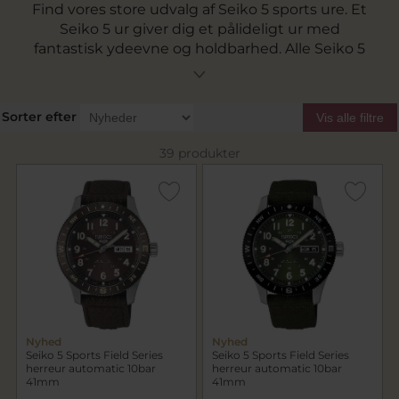
Find vores store udvalg af Seiko 5 sports ure. Et
Seiko 5 ur giver dig et pålideligt ur med
fantastisk ydeevne og holdbarhed. Alle Seiko 5
ure har datovisning, automatisk bevægelse, er
vandafvisende og har et urhus og en rem der er
skabt til at holde. Japansk håndværk i fantastisk
Sorter efter
Vis alle filtre
kvalitet.
39 produkter
Nyhed
Nyhed
Seiko 5 Sports Field Series
Seiko 5 Sports Field Series
herreur automatic 10bar
herreur automatic 10bar
41mm
41mm