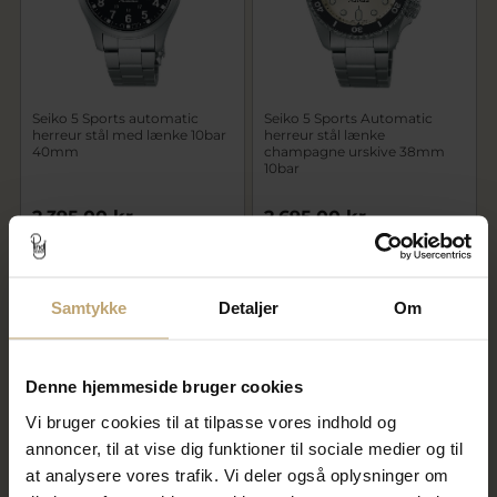
Seiko 5 Sports automatic
Seiko 5 Sports Automatic
herreur stål med lænke 10bar
herreur stål lænke
40mm
champagne urskive 38mm
10bar
2.395,00 kr
2.695,00 kr
På fjernlager
På fjernlager
Samtykke
Detaljer
Om
Denne hjemmeside bruger cookies
Vi bruger cookies til at tilpasse vores indhold og
annoncer, til at vise dig funktioner til sociale medier og til
at analysere vores trafik. Vi deler også oplysninger om