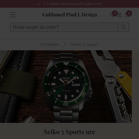
1-3 dages levering på lagervarer
0
0
Forsiden
/
Seiko 5 Sport
Seiko 5 Sports ure