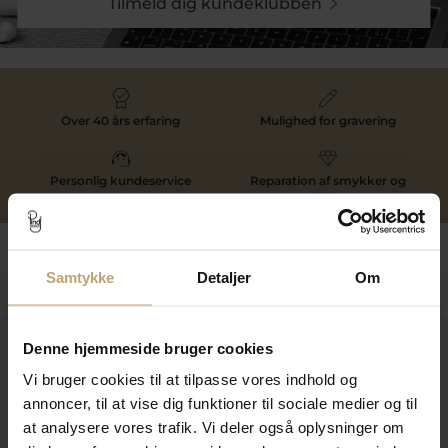
Tilmeld dig kundeklubben
Over 40 års erfaring
Mulighed for gravering
Personlig kundeservice
Reparation af smykker og
ure
Følg os
Samtykke
Detaljer
Om
Denne hjemmeside bruger cookies
Kontakt
Vi bruger cookies til at tilpasse vores indhold og
Åbningstider I Butikken
annoncer, til at vise dig funktioner til sociale medier og til
at analysere vores trafik. Vi deler også oplysninger om
Information