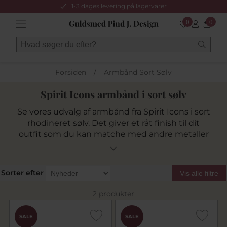
1-3 dages levering på lagervarer
0
0
Forsiden
/
Armbånd Sort Sølv
Spirit Icons armbånd i sort sølv
Se vores udvalg af armbånd fra Spirit Icons i sort
rhodineret sølv. Det giver et råt finish til dit
outfit som du kan matche med andre metaller
eller stacke for at give et helt unikt personligt
look.
Sorter efter
Vis alle filtre
2 produkter
SALE
SALE