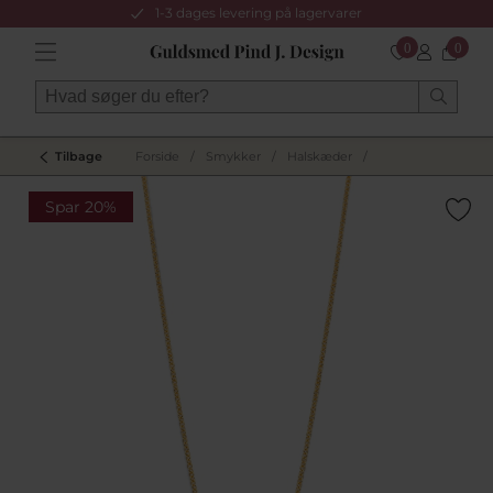
1-3 dages levering på lagervarer
0
0
Tilbage
Forside
/
Smykker
/
Halskæder
/
Spar 20%