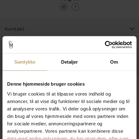
Kontakt
Åbningstider I Butikken
Information
Samtykke
Detaljer
Om
Praktiske Sider
Leveringsmuligheder
Denne hjemmeside bruger cookies
Vi bruger cookies til at tilpasse vores indhold og
annoncer, til at vise dig funktioner til sociale medier og til
at analysere vores trafik. Vi deler også oplysninger om
Betalingsmuligheder
din brug af vores hjemmeside med vores partnere inden
for sociale medier, annonceringspartnere og
analysepartnere. Vores partnere kan kombinere disse
Sikker Og Tryg E-Handel
data med andre oplysninger, du har givet dem, eller som