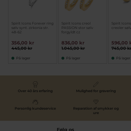
Spirit Icons Forever ring
Spirit Icons creol
Spirit Icon
sølv synt. zirkonia str.
PASSION stor sølv
creoler søl
48-62
forgyldt cz
356,00 kr
836,00 kr
596,00 
445,00 kr
1.045,00 kr
745,00 k
På lager
På lager
På lager
Over 40 års erfaring
Mulighed for gravering
Personlig kundeservice
Reparation af smykker og
ure
Følg os