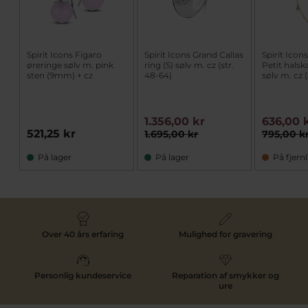
Spirit Icons Figaro
Spirit Icons Grand Callas
Spirit Ico
øreringe sølv m. pink
ring (S) sølv m. cz (str.
Petit hals
sten (9mm) + cz
48-64)
sølv m. cz
1.356,00 kr
636,00 
521,25 kr
1.695,00 kr
795,00 k
På lager
På lager
På fjern
Over 40 års erfaring
Mulighed for gravering
Personlig kundeservice
Reparation af smykker og
ure