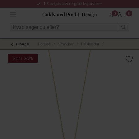
1-3 dages levering på lagervarer
0
0
Tilbage
Forside
/
Smykker
/
Halskæder
/
Spar 20%