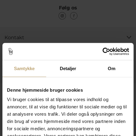
Følg os
Kontakt
Åbningstider I Butikken
Information
Samtykke
Detaljer
Om
Praktiske Sider
Denne hjemmeside bruger cookies
Leveringsmuligheder
Vi bruger cookies til at tilpasse vores indhold og
annoncer, til at vise dig funktioner til sociale medier og til
at analysere vores trafik. Vi deler også oplysninger om
Betalingsmuligheder
din brug af vores hjemmeside med vores partnere inden
for sociale medier, annonceringspartnere og
analysepartnere. Vores partnere kan kombinere disse