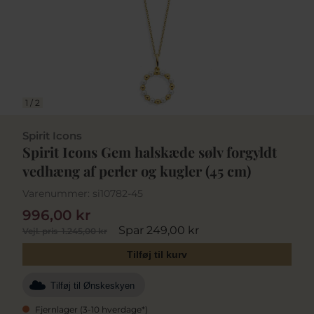
1
/
2
Spirit Icons
Spirit Icons Gem halskæde sølv forgyldt
vedhæng af perler og kugler (45 cm)
Varenummer:
si10782-45
996,00 kr
Spar 249,00 kr
Vejl. pris
1.245,00 kr
Tilføj til kurv
Tilføj til Ønskeskyen
Fjernlager (3-10 hverdage*)