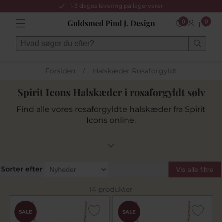
1-3 dages levering på lagervarer
0
0
Forsiden
/
Halskæder Rosaforgyldt
Spirit Icons Halskæder i rosaforgyldt sølv
Find alle vores rosaforgyldte halskæder fra Spirit
Icons online.
Sorter efter
Vis alle filtre
14 produkter
SALE
SALE