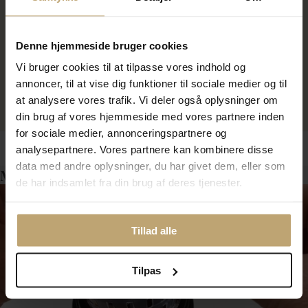
Spirit Icons halskæde m
Spirit Icons halskæde m.
vedhæng 'Mini' sølv rosafg m.
vedhæng 'Trend' rosaforgyldt
Denne hjemmeside bruger cookies
zir
sølv m. zirkonia
Vi bruger cookies til at tilpasse vores indhold og
636,00 kr
1.196,00 kr
795,00 kr
1.495,00 kr
annoncer, til at vise dig funktioner til sociale medier og til
at analysere vores trafik. Vi deler også oplysninger om
På fjernlager
På fjernlager
din brug af vores hjemmeside med vores partnere inden
for sociale medier, annonceringspartnere og
analysepartnere. Vores partnere kan kombinere disse
data med andre oplysninger, du har givet dem, eller som
Måske er det her relevant for dig?
de har indsamlet fra din brug af deres tjenester.
Tillad alle
Tilpas