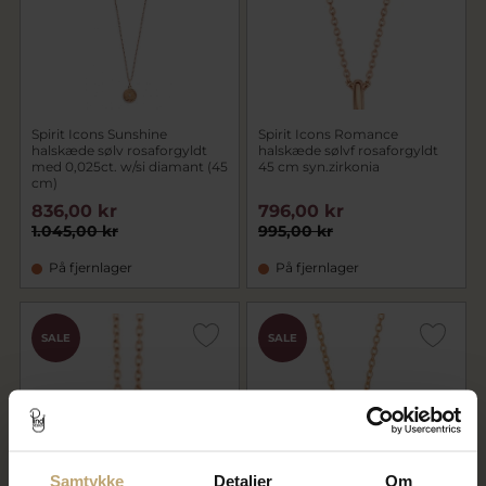
Spirit Icons Sunshine
Spirit Icons Romance
halskæde sølv rosaforgyldt
halskæde sølvf rosaforgyldt
med 0,025ct. w/si diamant (45
45 cm syn.zirkonia
cm)
836,00 kr
796,00 kr
1.045,00 kr
995,00 kr
På fjernlager
På fjernlager
SALE
SALE
Samtykke
Detaljer
Om