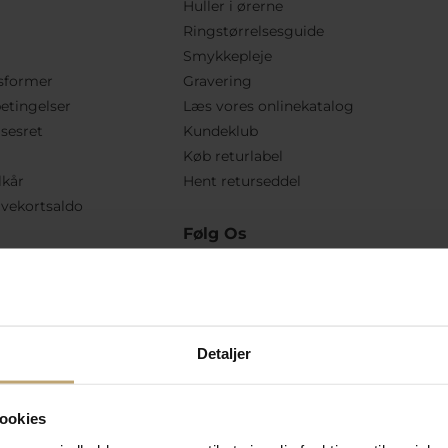
Huller i ørerne
Ringstørrelsesguide
Smykkepleje
sformer
Gravering
etingelser
Læs vores onlinekatalog
lsesret
Kundeklub
Køb returlabel
lkår
Hent returseddel
vekortsaldo
Følg Os
Detaljer
ookies