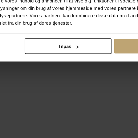
se vores indhold og annoncer, til at vise dig funktioner til sociale
oplysninger om din brug af vores hjemmeside med vores partnere i
ysepartnere. Vores partnere kan kombinere disse data med andr
Betalingsmuligheder
Si
et fra din brug af deres tjenester.
Tilpas
okiepolitik
Ændr cookie-indsti
right © 2026 Pind J. Design Guldsmedie. Alle rettigheder forbeh