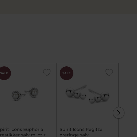
SALE
SALE
SALE
pirit Icons Euphoria
Spirit Icons Regitze
Spirit 
restikker sølv m. cz +
øreringe sølv
øresti