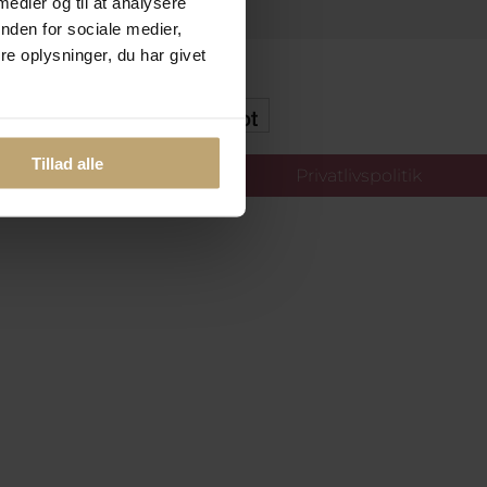
 medier og til at analysere
nden for sociale medier,
e oplysninger, du har givet
kker Og Tryg E-Handel
Tillad alle
llinger
Privatlivspolitik
oldt.