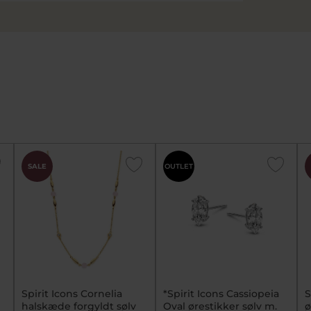
SALE
OUTLET
Spirit Icons Cornelia
*Spirit Icons Cassiopeia
S
halskæde forgyldt sølv
Oval ørestikker sølv m.
ø