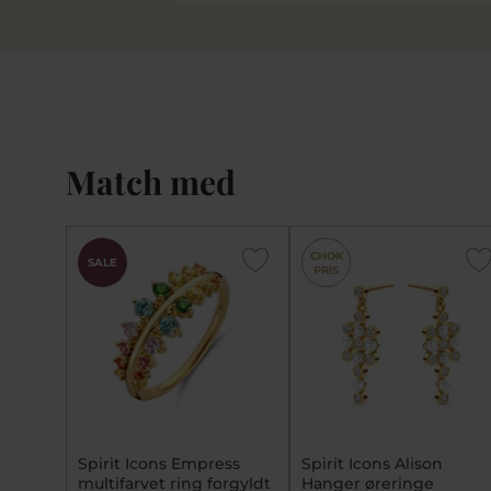
Match med
CHOK
SALE
PRIS
Spirit Icons Empress
Spirit Icons Alison
multifarvet ring forgyldt
Hanger øreringe