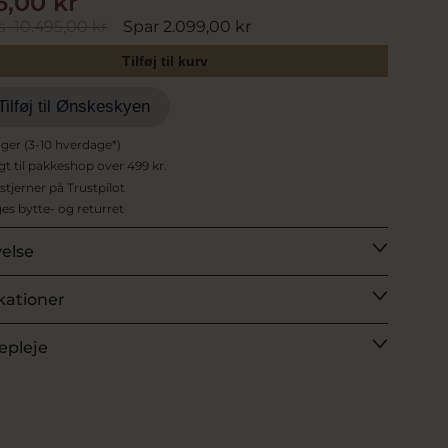
6,00 kr
s
10.495,00 kr
Spar 2.099,00 kr
Tilføj til kurv
Tilføj til Ønskeskyen
ager (3-10 hverdage*)
agt til pakkeshop over 499 kr.
 stjerner på Trustpilot
es bytte- og returret
velse
kationer
epleje