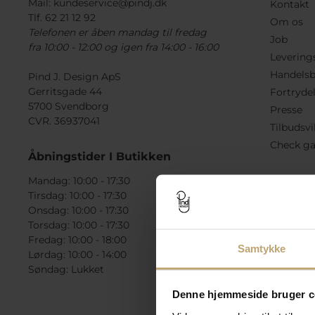
Mail:
kundeservice@pindj.dk
Kontakt
Tlf. 62 21 12 92
Om os
Telefonen er åben mandag til fredag
Job
fra 10:00 - 12:00 og igen fra 14:00 - 16:00
Levering
Handelsb
Pind J. Design ApS
Gerritsgade 44
Fortryde
5700 Svendborg
Presse
CVR. 36937041
Tilbudsvi
Check ga
Åbningstider I Butikken
Mandag: 10:00 - 17:30
Tirsdag: 10:00 - 17:30
Onsdag: 10:00 - 17:30
Torsdag: 10:00 - 17:30
Fredag: 10:00 - 18:00
Samtykke
Lørdag: 10:00 - 14:00
Søndag: Lukket
Denne hjemmeside bruger c