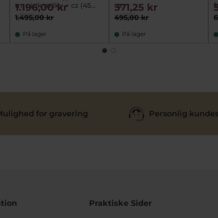
m. pink milky + cz (45
cz
f
1.196,00 kr
371,25 kr
cm)
si11002-45
si42021
s
1.495,00 kr
495,00 kr
6
På lager
På lager
ulighed for gravering
Personlig kundes
tion
Praktiske Sider