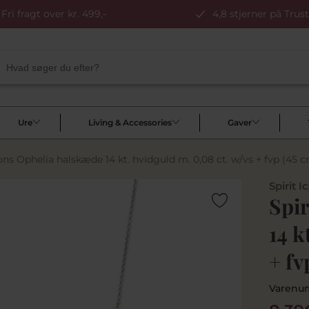
Fri fragt over kr. 499,-
4,8 stjerner på Trust
Ure
Living & Accessories
Gaver
cons Ophelia halskæde 14 kt. hvidguld m. 0,08 ct. w/vs + fvp (45 
Spirit I
Spir
14 k
+ fv
Varenu