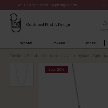
1-3 dages levering på lagervarer
Nyheder
Smykker
Brands
Forside
/
Brands
/
Spirit Icons
/
Guldsmykker
/
Spirit I
Spar 20%