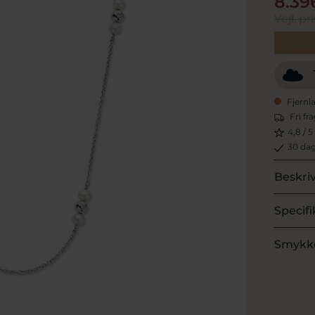
8.39
Vejl. pri
Fjernl
Fri fr
4,8 / 5
30 dag
Beskri
Specifi
Smykk