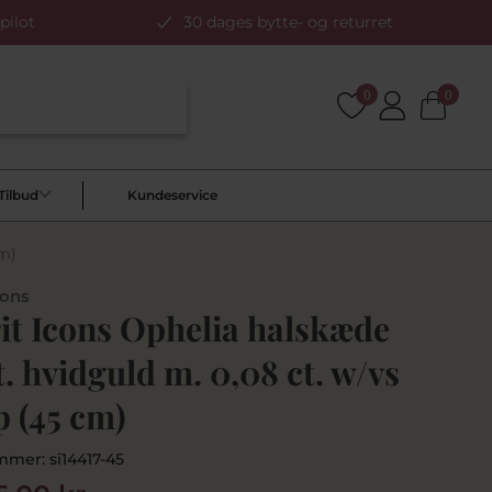
pilot
30 dages bytte- og returret
0
0
Tilbud
Kundeservice
cm)
cons
it Icons Ophelia halskæde
t. hvidguld m. 0,08 ct. w/vs
p (45 cm)
mmer:
si14417-45