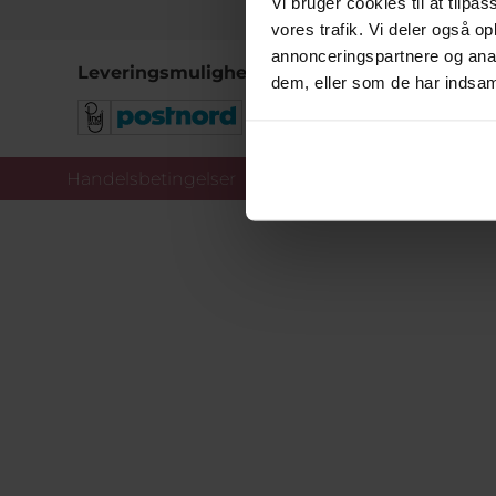
Vi bruger cookies til at tilpas
vores trafik. Vi deler også 
annonceringspartnere og anal
Leveringsmuligheder
dem, eller som de har indsaml
Handelsbetingelser
Co
Copy