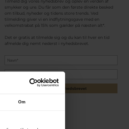
Tilmeld dig vores nyhedsbrev og oplev en verden af
smykker og ure. Du får som den første direkte besked
om tilbud, nyheder og tidens store trends. Ved
tilmelding giver vi en indflytningsgave med en
velkomstrabat på 15% som gælder på næsten alt*.
Det er gratis at tilmelde sig og du kan til hver en tid
afmelde dig nemt nederst i nyhedsbrevet.
Tilmeld mig nyhedsbrevet
Om