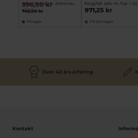
sølv med synt. zirkonia
forgyldt sølv m. fvp + cz
596,00 kr
(str. 50-64)
971,25 kr
si51196
si42262
745,00 kr
På lager
På fjernlager
Over 40 års erfaring
M
Kontakt
Informa