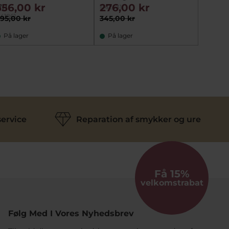
vp
med ial
556,00 kr
276,00 kr
3.99
si42431
i41861
si44176
95,00 kr
345,00 kr
4.995,
På lager
På lager
På fj
ervice
Reparation af smykker og ure
Få 15%
velkomstrabat
Følg Med I Vores Nyhedsbrev