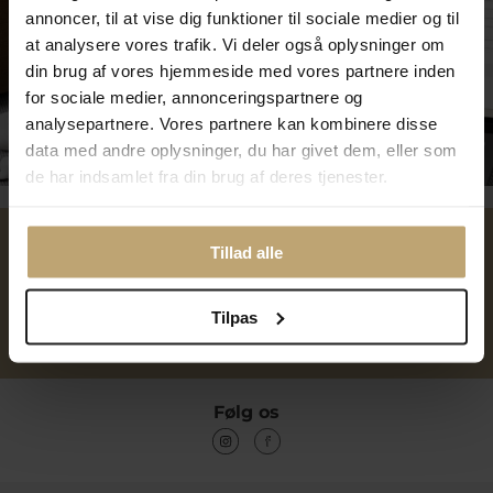
annoncer, til at vise dig funktioner til sociale medier og til
at analysere vores trafik. Vi deler også oplysninger om
din brug af vores hjemmeside med vores partnere inden
for sociale medier, annonceringspartnere og
analysepartnere. Vores partnere kan kombinere disse
Tilmeld dig kundeklubben
data med andre oplysninger, du har givet dem, eller som
de har indsamlet fra din brug af deres tjenester.
Tillad alle
Over 40 års erfaring
Mulighed for gravering
Tilpas
Personlig kundeservice
Reparation af smykker og
ure
Følg os