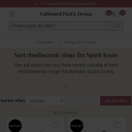
1-3 dages levering på lagervarer
0
0
Forsiden
/
Ringe Sort Sølv
Sort rhodinerede ringe fra Spirit Icons
Her på siden ser du hele vores udvalg af sort
rhodinerede ringe fra danske Spirit Icons.
Sorter efter
Vis alle filtre
8 produkter
OUTLET
OUTLET