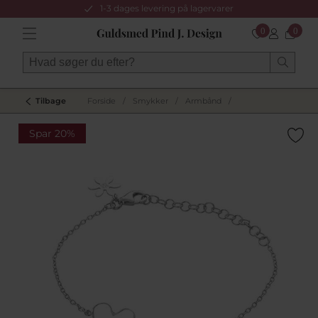
1-3 dages levering på lagervarer
0
0
Tilbage
Forside
/
Smykker
/
Armbånd
/
Spar 20%