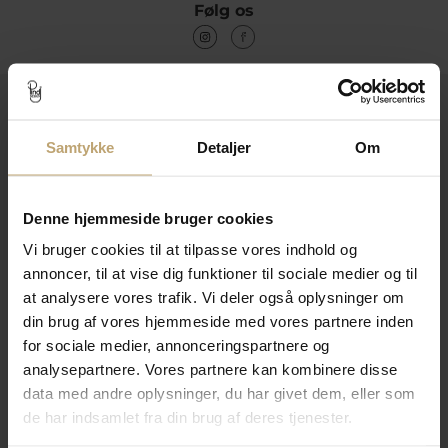
Følg os
Kontakt
Åbningstider I Butikken
Samtykke
Detaljer
Om
Information
Denne hjemmeside bruger cookies
Praktiske Sider
Vi bruger cookies til at tilpasse vores indhold og
annoncer, til at vise dig funktioner til sociale medier og til
Leveringsmuligheder
at analysere vores trafik. Vi deler også oplysninger om
din brug af vores hjemmeside med vores partnere inden
for sociale medier, annonceringspartnere og
analysepartnere. Vores partnere kan kombinere disse
Betalingsmuligheder
data med andre oplysninger, du har givet dem, eller som
de har indsamlet fra din brug af deres tjenester.