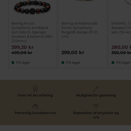
Bering Arctic
Bering armbånd stål
ENAMEL C
Symphony armbånd
Arctic Symphony
Beaded Ch
sort stål m. tigerøje,
forgyldt slange (17-21
sølv (15+4
lavasten & keramik (180-
cm)
220mm)
399,20 kr
280,00 
299,00 kr
499,00 kr
350,00 k
På lager
På lager
På lager
Over 40 års erfaring
Mulighed for gravering
Personlig kundeservice
Reparation af smykker og
ure