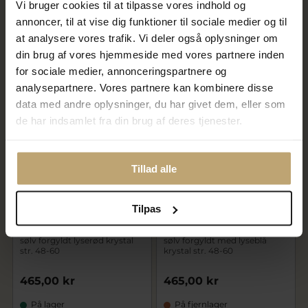
Vi bruger cookies til at tilpasse vores indhold og
48-60
60
annoncer, til at vise dig funktioner til sociale medier og til
465,00 kr
465,00 kr
at analysere vores trafik. Vi deler også oplysninger om
din brug af vores hjemmeside med vores partnere inden
På lager
På lager
for sociale medier, annonceringspartnere og
analysepartnere. Vores partnere kan kombinere disse
data med andre oplysninger, du har givet dem, eller som
de har indsamlet fra din brug af deres tjenester.
Tillad alle
Tilpas
Susanne Friis Bjørner Ring
Susanne Friis Bjørner Ring
sølv forgyldt lyserød krystal
sølv forgyldt med lyseblå
str. 48-60
krystal str. 48-60
465,00 kr
465,00 kr
På lager
På fjernlager