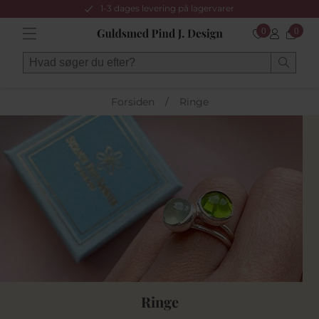
1-3 dages levering på lagervarer
0
0
Forsiden
/
Ringe
Ringe