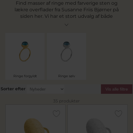
Find masser af ringe med farverige sten og
lækre overflader fra Susanne Friis Bjørner på
siden her. Vi har et stort udvalg af både
sølvringe og ringe i forgyldt sølv, så uanset om
du er mest er til guld eller sølv så har vi lækre
bud på din næste ring lige her. Vi tilbyder fri
fragt til pakkeshop v. køb for over 499,-.
Ringe forgyldt
Ringe sølv
Sorter efter
Vis alle filtre
35 produkter