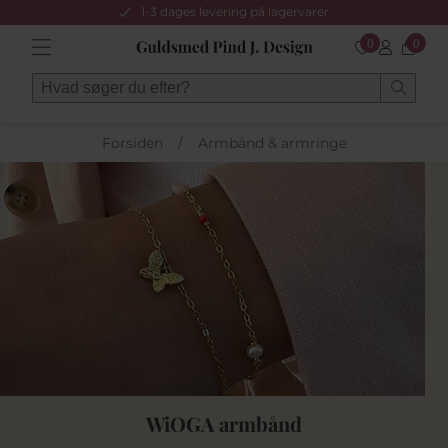
1-3 dages levering på lagervarer
0
0
Forsiden
/
Armbånd & armringe
WiOGA armbånd