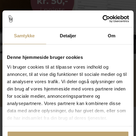
Samtykke
Detaljer
Om
Tilmeld dig kundeklubben
Denne hjemmeside bruger cookies
Vi bruger cookies til at tilpasse vores indhold og
annoncer, til at vise dig funktioner til sociale medier og til
Over 40 års erfaring
Mulighed for gravering
at analysere vores trafik. Vi deler også oplysninger om
din brug af vores hjemmeside med vores partnere inden
Personlig kundeservice
Reparation af smykker og
for sociale medier, annonceringspartnere og
ure
analysepartnere. Vores partnere kan kombinere disse
data med andre oplysninger, du har givet dem, eller som
Følg os
de har indsamlet fra din brug af deres tjenester.