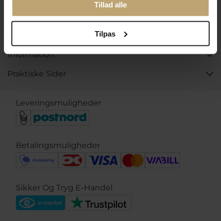
Tillad alle
Kontakt
Tilpas
Åbningstider I Butikken
Information
Praktiske Sider
Leveringsmuligheder
Betalingsmuligheder
Sikker Og Tryg E-Handel