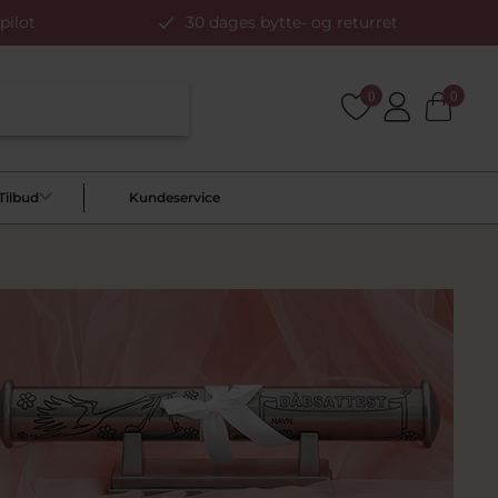
pilot
30 dages bytte- og returret
0
0
Tilbud
Kundeservice