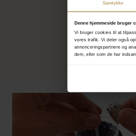
Samtykke
Nordahl 
Denne hjemmeside bruger c
m. fod o
na9501577
Vi bruger cookies til at tilpas
316,00
vores trafik. Vi deler også 
395,00 k
annonceringspartnere og anal
På lager
dem, eller som de har indsaml