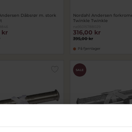
Andersen Dåbsrør m. stork
Nordahl Andersen forkrome
t
Twinkle Twinkle
8846
na95015788029
 kr
316,00 kr
r
395,00 kr
På fjernlager
SALE