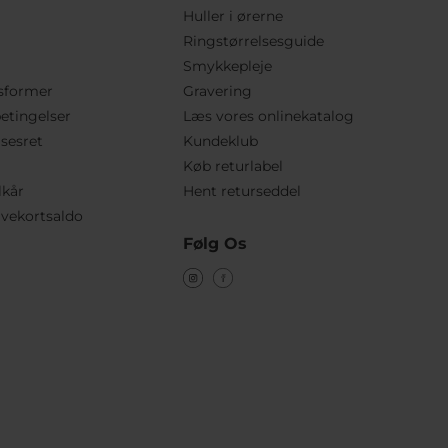
Huller i ørerne
Ringstørrelsesguide
Smykkepleje
sformer
Gravering
etingelser
Læs vores onlinekatalog
lsesret
Kundeklub
Køb returlabel
lkår
Hent returseddel
vekortsaldo
Følg Os