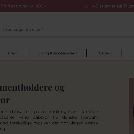
Fri fragt over kr. 499,-
4,8 stjerner på Trust
Ure
Living & Accessories
Gaver
mentholdere og
rør
nets dåbsattest på en smuk og klassisk måde
bsrør. Find dåbsrør fra danske Nordahl
ed forskellige motiver der gør dagen ekstra
ig.