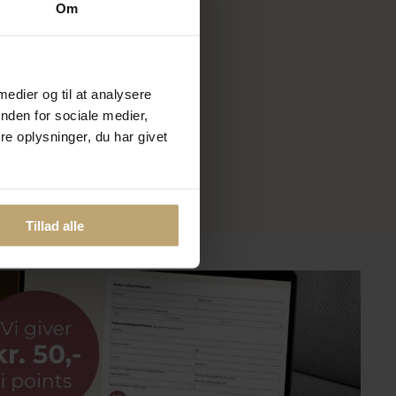
Om
 dåbsrør,
 medier og til at analysere
nden for sociale medier,
e oplysninger, du har givet
Tillad alle
?