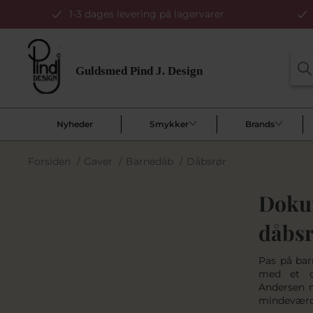
1-3 dages levering på lagervarer
Nyheder
Smykker
Brands
Forsiden
/
Gaver
/
Barnedåb
/
Dåbsrør
Doku
dåbs
Pas på bar
med et då
Andersen m
mindeværd