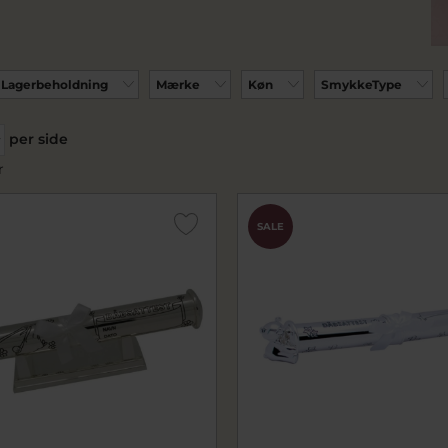
Lagerbeholdning
Mærke
Køn
SmykkeType
per side
r
SALE