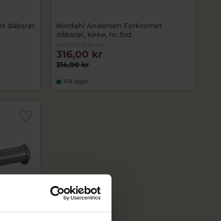
t dåbsrør
Nordahl Andersen Forkromet
dåbsrør, kirke, m. fod
na95015788840
316,00 kr
314,00 kr
På lager