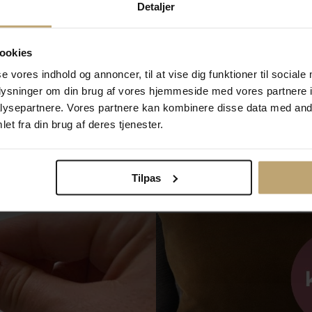
Detaljer
Andersen Fortinnet dåbsrør
Nordahl Andersen Fortinnet
ookies
g dåbsmotiver
dåbsmotiver (stork), m. fod
6840
na95015776846
se vores indhold og annoncer, til at vise dig funktioner til sociale
 kr
316,00 kr
oplysninger om din brug af vores hjemmeside med vores partnere i
r
395,00 kr
ysepartnere. Vores partnere kan kombinere disse data med andr
På lager
et fra din brug af deres tjenester.
Tilpas
Måske er det her relevant for dig