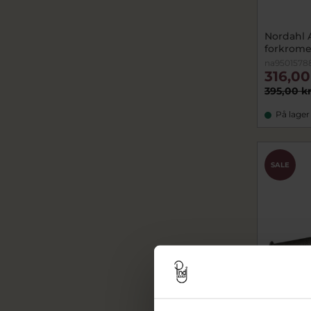
Nordahl 
forkrome
na9501578
316,00
395,00 k
På lager
SALE