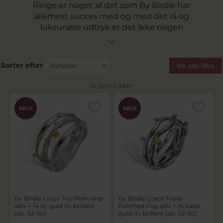
Ringe er noget af det som By Birdie har
allemest succes med og med det rå og
luksuriøse udtryk er det ikke nogen
overraskelse. Med ringene fra By Birdie får du et
sort rhodineret look med smukke organiske
detaljer der sammen med ægte funklende
Sorter efter
Vis alle filtre
sten i naturlige former og farver fuldender et
ikonisk By Birdie look. Se alle vores ringe fra By
41 produkter
Birdie lige her. Vi tilbyder fri fragt på alle ringe fra
By Birdie.
SALE
SALE
By Birdie Lotus Trio Plain ring
By Birdie Grace Triple
sølv + 14 kt. guld m. brillant
Polished ring sølv + 14 karat
(str. 52-60)
guld m. brillant (str. 52-60)