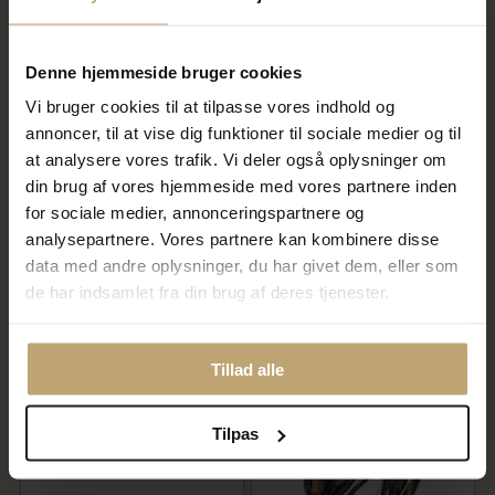
Denne hjemmeside bruger cookies
Vi bruger cookies til at tilpasse vores indhold og
annoncer, til at vise dig funktioner til sociale medier og til
at analysere vores trafik. Vi deler også oplysninger om
din brug af vores hjemmeside med vores partnere inden
By Birdie Kepler ring sort
By Birdie Zeus Plain ring sort
for sociale medier, annonceringspartnere og
rhodineret sølv m.14kt, keshi
rhodineret sølv m.14kt
perler og m. ialt 0,10 ct brillant
guldkugler (str. 52-60)
analysepartnere. Vores partnere kan kombinere disse
(str. 52-60)
data med andre oplysninger, du har givet dem, eller som
9.040,00 kr
2.880,00 kr
de har indsamlet fra din brug af deres tjenester.
11.300,00 kr
3.600,00 kr
På fjernlager
På fjernlager
Tillad alle
SALE
SALE
Tilpas