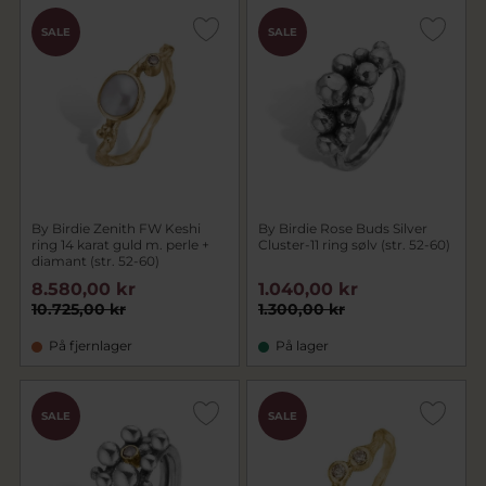
SALE
SALE
By Birdie Zenith FW Keshi
By Birdie Rose Buds Silver
ring 14 karat guld m. perle +
Cluster-11 ring sølv (str. 52-60)
diamant (str. 52-60)
8.580,00 kr
1.040,00 kr
10.725,00 kr
1.300,00 kr
På fjernlager
På lager
SALE
SALE