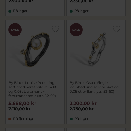
2.900,00 kr
2.330,00 kr
På lager
På lager
SALE
SALE
By Birdie Louise Perle ring
By Birdie Grace Single
sort rhodineret sølv m.14 kt.
Polished ring sølv m.14kt og
og 0,03ct. diamant +
0,05 ct brillant (str. 52-60)
ferskvandsperle (str. 52-60)
5.688,00 kr
2.200,00 kr
7.110,00 kr
2.750,00 kr
På fjernlager
På lager