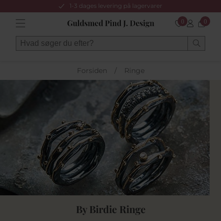
1-3 dages levering på lagervarer
0
0
Forsiden
/
Ringe
By Birdie Ringe