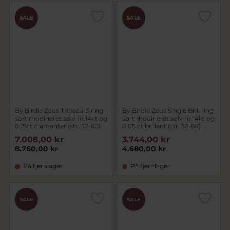
SALE
SALE
By Birdie Zeus Tribeca-3 ring
By Birdie Zeus Single Brill ring
sort rhodineret sølv m.14kt og
sort rhodineret sølv m.14kt og
0,15ct diamanter (str. 52-60)
0,05 ct brillant (str. 52-60)
7.008,00 kr
3.744,00 kr
8.760,00 kr
4.680,00 kr
På fjernlager
På fjernlager
SALE
SALE