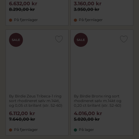
6.632,00 kr
3.160,00 kr
8.290,00 kr
3.950,00 kr
På fjernlager
På fjernlager
SALE
SALE
By Birdie Zeus Tribeca-1 ring
By Birdie Bronx ring sort
sort rhodineret sølv m.14kt,
rhodineret sølv m.14kt og
og 0,05 ct brillant (str. 52-60)
0,20 ct brillant (str. 52-60)
6.112,00 kr
4.016,00 kr
7.640,00 kr
5.020,00 kr
På fjernlager
På lager