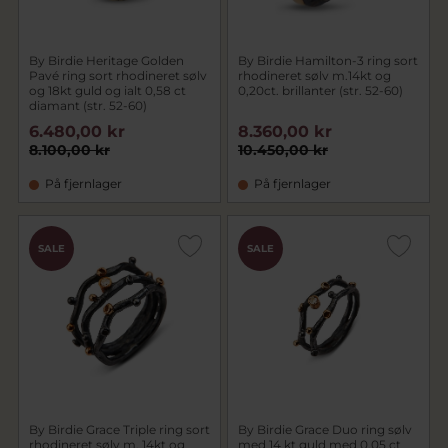
By Birdie Heritage Golden
By Birdie Hamilton-3 ring sort
Pavé ring sort rhodineret sølv
rhodineret sølv m.14kt og
og 18kt guld og ialt 0,58 ct
0,20ct. brillanter (str. 52-60)
diamant (str. 52-60)
6.480,00 kr
8.360,00 kr
8.100,00 kr
10.450,00 kr
På fjernlager
På fjernlager
SALE
SALE
By Birdie Grace Triple ring sort
By Birdie Grace Duo ring sølv
rhodineret sølv m. 14kt og
med 14 kt guld med 0,05 ct