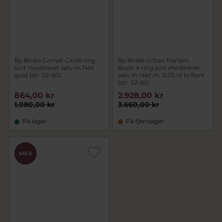
By Birdie Comet Circle ring
By Birdie Urban Harlem
sort rhodineret sølv m.14kt
Buds-4 ring sort rhodineret
guld (str. 52-60)
sølv m.14kt m. 0,05 ct brillant
(str. 52-60)
864,00 kr
2.928,00 kr
1.080,00 kr
3.660,00 kr
På lager
På fjernlager
SALE