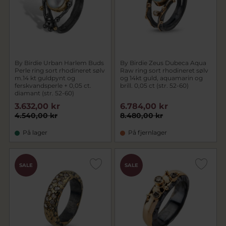
By Birdie Urban Harlem Buds
By Birdie Zeus Dubeca Aqua
Perle ring sort rhodineret sølv
Raw ring sort rhodineret sølv
m.14 kt guldpynt og
og 14kt guld, aquamarin og
ferskvandsperle + 0,05 ct.
brill. 0,05 ct (str. 52-60)
diamant (str. 52-60)
3.632,00 kr
6.784,00 kr
4.540,00 kr
8.480,00 kr
På lager
På fjernlager
SALE
SALE