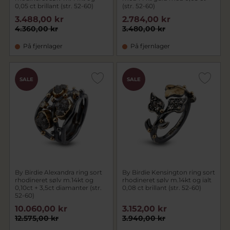
0,05 ct brillant (str. 52-60)
(str. 52-60)
3.488,00 kr
2.784,00 kr
4.360,00 kr
3.480,00 kr
På fjernlager
På fjernlager
SALE
SALE
By Birdie Alexandra ring sort
By Birdie Kensington ring sort
rhodineret sølv m.14kt og
rhodineret sølv m.14kt og ialt
0,10ct + 3,5ct diamanter (str.
0,08 ct brillant (str. 52-60)
52-60)
10.060,00 kr
3.152,00 kr
12.575,00 kr
3.940,00 kr