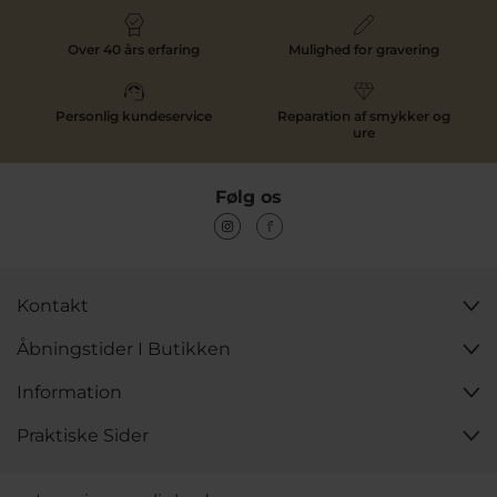
Over 40 års erfaring
Mulighed for gravering
Personlig kundeservice
Reparation af smykker og
ure
Følg os
Kontakt
Åbningstider I Butikken
Information
Praktiske Sider