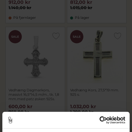
912,00 kr
812,00 kr
1.140,00 kr
1.015,00 kr
På fjernlager
På lager
SALE
SALE
Vedhæng Dagmarkors,
Vedhæng Kors, 27,5*19 mm.
massivt 16,5*14,5 m/m., tk. 1,8
925 s.
mm.med patz øsken 925s.
600,00 kr
1.032,00 kr
750,00 kr
1.290,00 kr
På lager
På fjernlager