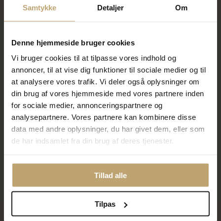
Samtykke
Detaljer
Om
SALE
SALE
Denne hjemmeside bruger cookies
Vi bruger cookies til at tilpasse vores indhold og
annoncer, til at vise dig funktioner til sociale medier og til
at analysere vores trafik. Vi deler også oplysninger om
din brug af vores hjemmeside med vores partnere inden
Vedhæng kors, 11*18 mm.,
Vedhæng Kors, fast patz, 17*17
for sociale medier, annonceringspartnere og
massivt 925s.
mm. 925 s.
analysepartnere. Vores partnere kan kombinere disse
540,00 kr
960,00 kr
data med andre oplysninger, du har givet dem, eller som
675,00 kr
1.200,00 kr
de har indsamlet fra din brug af deres tjenester.
På fjernlager
På lager
Tillad alle
SALE
SALE
Tilpas