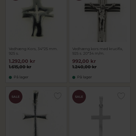
Vedhæng Kors, 34*25 mm.
Vedhæng kors med krucifix,
925 s.
925 s. 20*34 m/m.
1.292,00 kr
992,00 kr
1.615,00 kr
1.240,00 kr
På lager
På lager
SALE
SALE