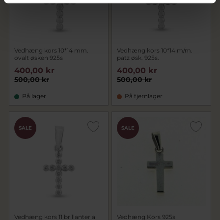
Vedhæng kors 10*14 mm.
Vedhæng kors 10*14 m/m.
ovalt øsken 925s
patz øsk. 925s.
400,00 kr
400,00 kr
500,00 kr
500,00 kr
På lager
På fjernlager
SALE
SALE
Vedhæng kors 11 brillanter a
Vedhæng Kors 925s