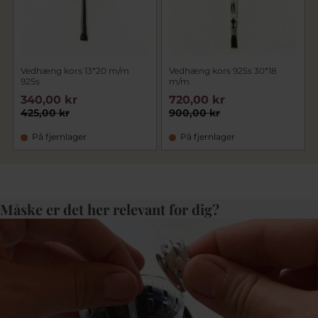
Vedhæng kors 13*20 m/m
Vedhæng kors 925s 30*18
925s
m/m
340,00 kr
720,00 kr
425,00 kr
900,00 kr
På fjernlager
På fjernlager
Måske er det her relevant for dig?