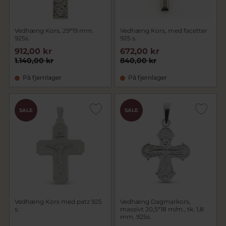
Vedhæng Kors, 29*19 mm.
Vedhæng Kors, med facetter
925s.
925 s.
912,00 kr
672,00 kr
1.140,00 kr
840,00 kr
På fjernlager
På fjernlager
SALE
SALE
Vedhæng Kors med patz 925
Vedhæng Dagmarkors,
s.
massivt 20,5*18 m/m., tk. 1,8
mm. 925s.