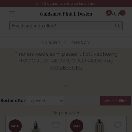
1-3 dages levering på lagervarer
0
0
Forsiden
/
Kors Sølv
Find en kæde som passer til dit vedhæng
HVIDGULDSKÆDER
,
GULDKÆDER
og
SØLVKÆDER
Sorter efter
Vis alle filtre
36 produkter
SALE
SALE