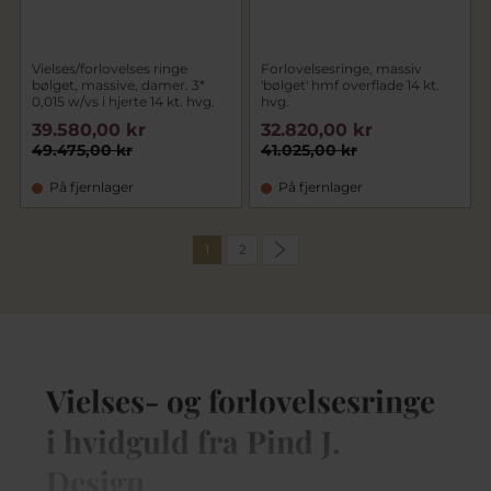
Vielses/forlovelses ringe
Forlovelsesringe, massiv
bølget, massive, damer. 3*
'bølget' hmf overflade 14 kt.
0,015 w/vs i hjerte 14 kt. hvg.
hvg.
39.580,00 kr
32.820,00 kr
49.475,00 kr
41.025,00 kr
På fjernlager
På fjernlager
1
2
Vielses- og forlovelsesringe
i hvidguld fra Pind J.
Design