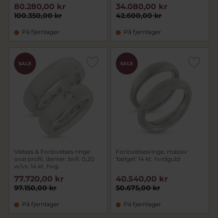
80.280,00 kr
34.080,00 kr
100.350,00 kr
42.600,00 kr
På fjernlager
På fjernlager
SALE
SALE
Vielses & Forlovelses ringe
Forlovelsesringe, massiv
oval profil, damer. brill. 0,20
'bølget' 14 kt. hvidguld
w/vs. 14 kt. hvg.
77.720,00 kr
40.540,00 kr
97.150,00 kr
50.675,00 kr
På fjernlager
På fjernlager