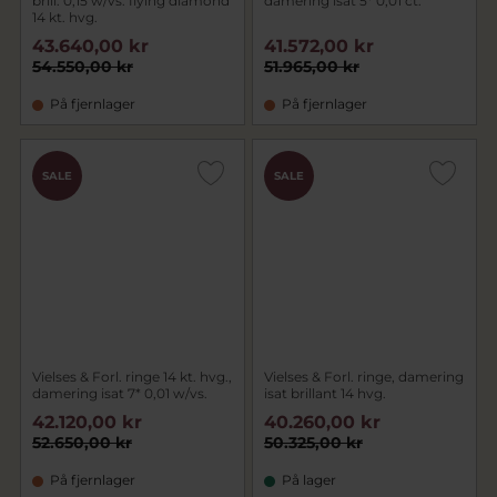
brill. 0,15 w/vs. flying diamond
damering isat 5* 0,01 ct.
14 kt. hvg.
43.640,00 kr
41.572,00 kr
54.550,00 kr
51.965,00 kr
På fjernlager
På fjernlager
SALE
SALE
Vielses & Forl. ringe 14 kt. hvg.,
Vielses & Forl. ringe, damering
damering isat 7* 0,01 w/vs.
isat brillant 14 hvg.
42.120,00 kr
40.260,00 kr
52.650,00 kr
50.325,00 kr
På fjernlager
På lager