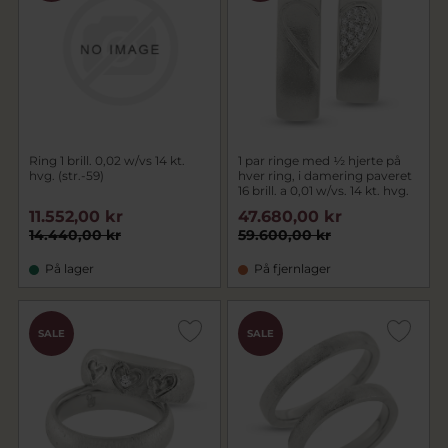
Ring 1 brill. 0,02 w/vs 14 kt.
1 par ringe med ½ hjerte på
hvg. (str.-59)
hver ring, i damering paveret
16 brill. a 0,01 w/vs. 14 kt. hvg.
11.552,00 kr
47.680,00 kr
14.440,00 kr
59.600,00 kr
På lager
På fjernlager
SALE
SALE