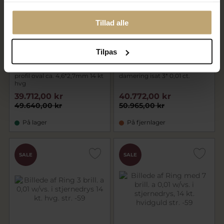
Tillad alle
Tilpas
Vielses & Forlovelses ringe,
Vielses & Forl. ringe 14 kt. hvg.,
profil oval ca. 4,6*2,7mm 14 kt
damering isat 3* 0,01 ct.
hvg
39.712,00 kr
40.772,00 kr
49.640,00 kr
50.965,00 kr
På lager
På fjernlager
SALE
SALE