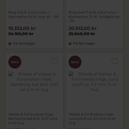
Ring 3 brill. a 0,01 w/vs. i
Ring med 7 brill. a 0,01 w/vs. i
stjernedrys 14 kt. hvg. str. -59
stjernedrys, 14 kt. hvidguld str.
-59
19.332,00 kr
20.512,00 kr
24.165,00 kr
25.640,00 kr
På fjernlager
På fjernlager
SALE
SALE
Vielses & Forlovelses ringe,
Vielses & Forlovelses ringe,
damering isat brill. 0,07 w/vs
rund profil ca. 3,2 mm 14 kt
14 kt hvg
hvg