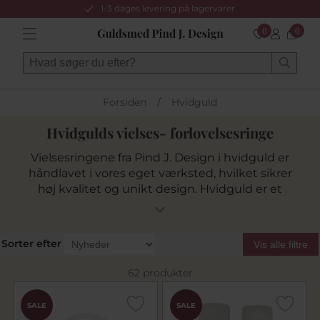
1-3 dages levering på lagervarer
0
0
Forsiden
/
Hvidguld
Hvidgulds vielses- forlovelsesringe
Vielsesringene fra Pind J. Design i hvidguld er
håndlavet i vores eget værksted, hvilket sikrer
høj kvalitet og unikt design. Hvidguld er et
slidstærkt og elegant valg, der fremhæver
diamanter smukt. Vores Collection Pind J.
tilbyder tidløse ringe, der symboliserer evig
Sorter efter
Vis alle filtre
kærlighed. Bestil nemt online og få personlig
vejledning af vores fagudlærte personale. Find
62 produkter
jeres perfekte ringe hos Pind J. Design.
SALE
SALE