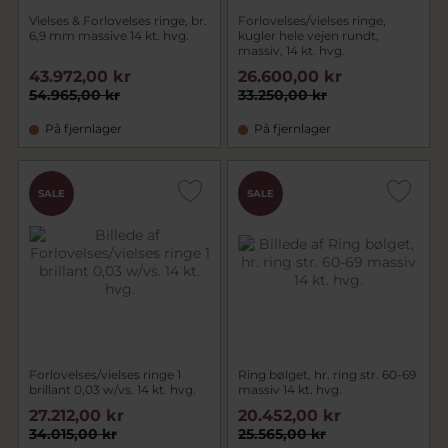
Vielses & Forlovelses ringe, br.
Forlovelses/vielses ringe,
6,9 mm massive 14 kt. hvg.
kugler hele vejen rundt,
massiv, 14 kt. hvg.
43.972,00 kr
26.600,00 kr
54.965,00 kr
33.250,00 kr
På fjernlager
På fjernlager
SALE
SALE
Forlovelses/vielses ringe 1
Ring bølget, hr. ring str. 60-69
brillant 0,03 w/vs. 14 kt. hvg.
massiv 14 kt. hvg.
27.212,00 kr
20.452,00 kr
34.015,00 kr
25.565,00 kr