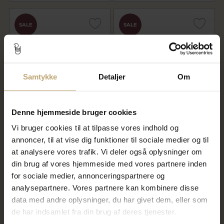
SALE
SALE
Samtykke
Detaljer
Om
Denne hjemmeside bruger cookies
Ring brillant 0,07 w/vs. 14 kt.
Vielses & Forl. ringe, damering
hvg. str -59
3 brill. a 0,01 w/vs. i hjerte 14
Vi bruger cookies til at tilpasse vores indhold og
kt. hvg.
annoncer, til at vise dig funktioner til sociale medier og til
19.272,00 kr
41.632,00 kr
at analysere vores trafik. Vi deler også oplysninger om
24.090,00 kr
52.040,00 kr
din brug af vores hjemmeside med vores partnere inden
På lager
På fjernlager
for sociale medier, annonceringspartnere og
analysepartnere. Vores partnere kan kombinere disse
data med andre oplysninger, du har givet dem, eller som
SALE
SALE
de har indsamlet fra din brug af deres tjenester.