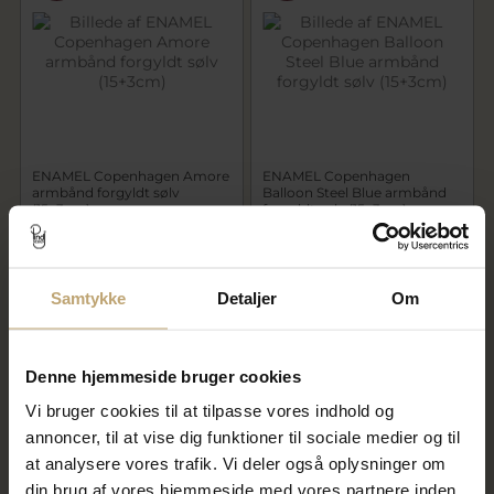
ENAMEL Copenhagen Amore
ENAMEL Copenhagen
armbånd forgyldt sølv
Balloon Steel Blue armbånd
(15+3cm)
forgyldt sølv (15+3cm)
360,00 kr
280,00 kr
450,00 kr
350,00 kr
På lager
På fjernlager
Samtykke
Detaljer
Om
SALE
SALE
Denne hjemmeside bruger cookies
Vi bruger cookies til at tilpasse vores indhold og
annoncer, til at vise dig funktioner til sociale medier og til
at analysere vores trafik. Vi deler også oplysninger om
din brug af vores hjemmeside med vores partnere inden