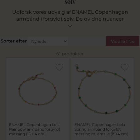
sølv
Udforsk vores udvalg af ENAMEL Copenhagen
armbånd i forgyldt sølv. De gyldne nuancer
kombineret med fine emaljedetaljer, perler og
zirkoniasten skaber et feminint og moderne
udtryk. Her finder du både enkle
Sorter efter
Vis alle filtre
kædearmbånd og mere farverige designs –
herunder det populære ENAMEL armbånd
Lola
,
61 produkter
som er kendt for sine små emaljekugler i fine
farver.
ENAMEL Copenhagen Lola
ENAMEL Copenhagen Lola
Rainbow armbånd forgyldt
Spring armbånd forgyldt
messing (15 + 4 cm)
messing m. emalje (15+4 cm)