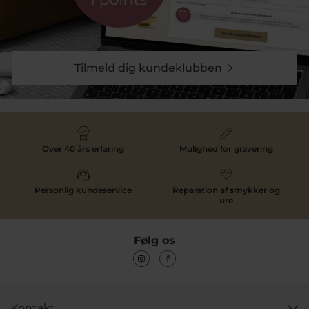
Hos Pind J. Design finder du et bredt udvalg af
ENAMEL Copenhagen armbånd i forgyldt sølv. Vi er
autoriseret forhandler og tilbyder hurtig levering på
lagervarer.
Match dit armbånd med
ENAMEL forgyldte øreringe
Tilmeld dig kundeklubben
eller en
ENAMEL halskæde
for et gennemført look.
Over 40 års erfaring
Mulighed for gravering
Personlig kundeservice
Reparation af smykker og
ure
Følg os
Kontakt