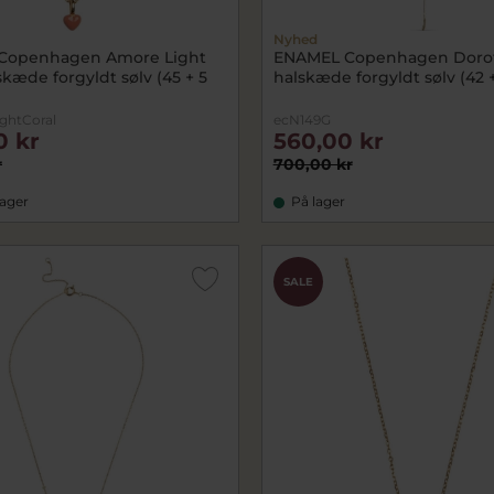
Nyhed
Copenhagen Amore Light
ENAMEL Copenhagen Doro
skæde forgyldt sølv (45 + 5
halskæde forgyldt sølv (42 
ghtCoral
ecN149G
0 kr
560,00 kr
r
700,00 kr
lager
På lager
SALE