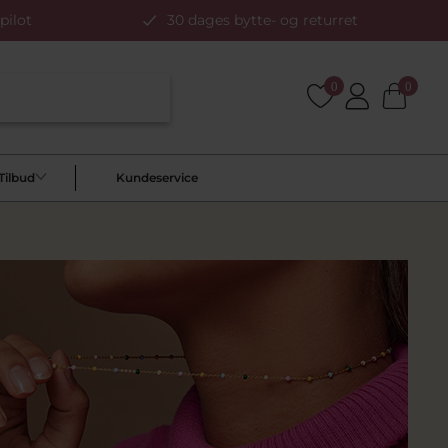
pilot
30 dages bytte- og returret
0
0
Tilbud
Kundeservice