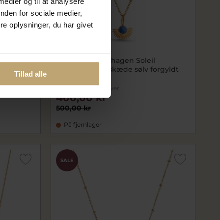
 medier og til at analysere
nden for sociale medier,
e oplysninger, du har givet
halskæde
ENAMEL Copenhagen Soleil
Cornflower halskæde sølv forgyldt
Tillad alle
(45 cm)
ecN41GM-Cornflower
400,00 kr
500,00 kr
På fjernlager
SALE