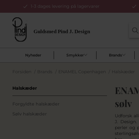
1-3 dages levering på lagervarer
Nyheder
Smykker
Brands
Forsiden
/
Brands
/
ENAMEL Copenhagen
/
Halskæder
ENAME
Halskæder
sølv
Forgyldte halskæder
Sølv halskæder
Udforsk al
J. Design
perler og 
sterlingsøl