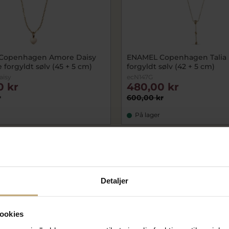
Copenhagen Amore Daisy
ENAMEL Copenhagen Talia
forgyldt sølv (45 + 5 cm)
forgyldt sølv (42 + 5 cm)
aisy
ecN147G
0 kr
480,00 kr
r
600,00 kr
På lager
SALE
Detaljer
ookies