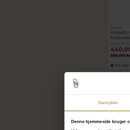
Nyhed
ENAMEL 
halskæde 
ecN127G-D
440,0
550,00 k
På lager
SALE
Samtykke
Denne hjemmeside bruger c