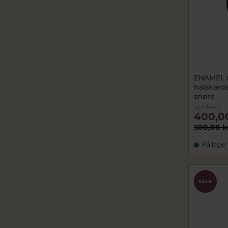
ENAMEL 
halskæde
snøre
ecN144G
400,0
500,00 k
På lager
SALE