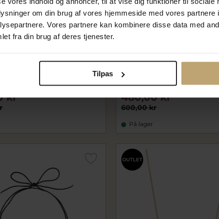
se vores indhold og annoncer, til at vise dig funktioner til sociale
oplysninger om din brug af vores hjemmeside med vores partnere i
ysepartnere. Vores partnere kan kombinere disse data med andr
et fra din brug af deres tjenester.
Copenhagen Benedicte
ENAMEL Copenhagen Nara 
forgyldt sølv (42 + 5 cm)
forgyldt sølv (42 + 3 cm)
Tilpas
ecN146G
0 kr
480,00 kr
r
600,00 kr
På lager
OUTLET