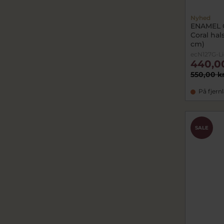
Nyhed
ENAMEL 
Coral hal
cm)
ecN127G-Li
440,0
550,00 k
På fjern
SALE