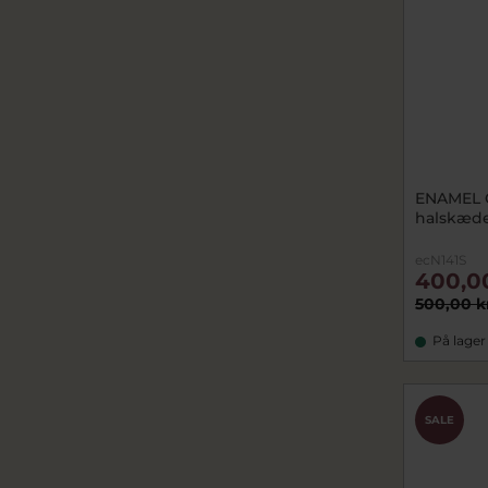
ENAMEL 
halskæde 
ecN141S
400,0
500,00 k
På lager
SALE