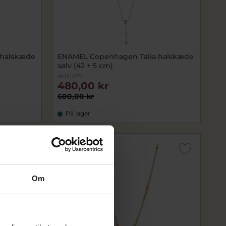
 halskæde
ENAMEL Copenhagen Talia halskæde
sølv (42 + 5 cm)
ecN147S
480,00 kr
600,00 kr
På lager
SALE
Om