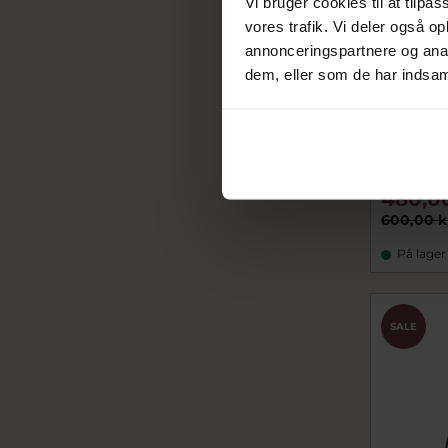
Vi bruger cookies til at tilpas
vores trafik. Vi deler også 
annonceringspartnere og anal
dem, eller som de har indsaml
ENAMEL 
halskæde 
ecN145G
480,0
600,00 k
På lager
SALE