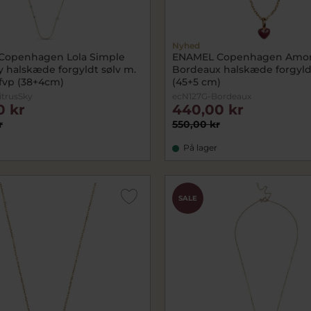
Nyhed
Copenhagen Lola Simple
ENAMEL Copenhagen Amo
y halskæde forgyldt sølv m.
Bordeaux halskæde forgyld
 fvp (38+4cm)
(45+5 cm)
itrusSky
ecN127G-Bordeaux
0 kr
440,00 kr
r
550,00 kr
På lager
SALE