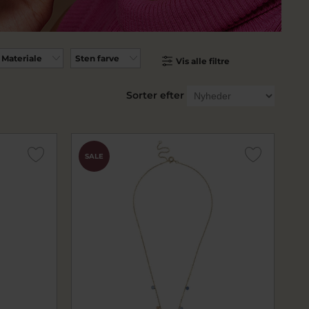
Materiale
Sten farve
Vis alle filtre
Sorter efter
SALE