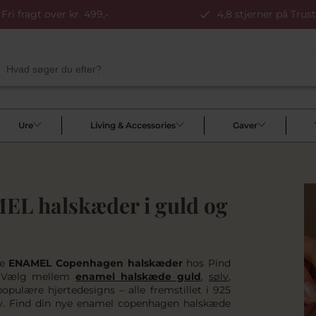
Fri fragt over kr. 499,-
4,8 stjerner på Trust
Ure
Living & Accessories
Gaver
L halskæder i guld og
le
ENAMEL Copenhagen halskæder
hos Pind
. Vælg mellem
enamel halskæde guld
,
sølv
,
populære hjertedesigns – alle fremstillet i 925
v. Find din nye
enamel copenhagen halskæde