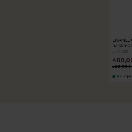
ENAMEL 
halskæde
ecN102SM
400,0
500,00 k
På lager