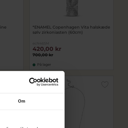
ine
*ENAMEL Copenhagen Vita halskæde
sølv zirkoniasten (60cm)
ecN46SM
420,00 kr
700,00 kr
På lager
SALE
Om