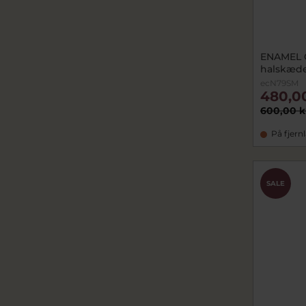
ENAMEL 
halskæde
ecN79SM
480,0
600,00 k
På fjern
SALE