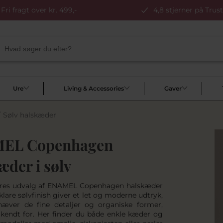
Fri fragt over kr. 499,-
4,8 stjerner på Trust
Ure
Living & Accessories
Gaver
/
Sølv halskæder
EL Copenhagen
æder i sølv
ores udvalg af ENAMEL Copenhagen halskæder
 klare sølvfinish giver et let og moderne udtryk,
æver de fine detaljer og organiske former,
 kendt for. Her finder du både enkle kæder og