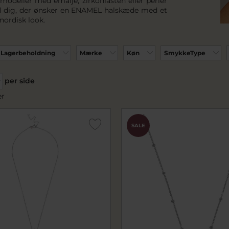
 modeller med emalje, zirkoniasten eller perler
til dig, der ønsker en ENAMEL halskæde med et
 nordisk look.
Lagerbeholdning
Mærke
Køn
SmykkeType
per side
er
SALE