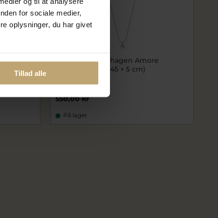
 medier og til at analysere
nden for sociale medier,
e oplysninger, du har givet
m
ENAMEL Copenhagen Amore
halskæde sølv (45 + 5 cm)
Tillad alle
ecN127S
440,00 kr
550,00 kr
På lager