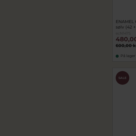
ENAMEL 
sølv (42 
ecN147S
480,0
600,00 k
På lager
SALE