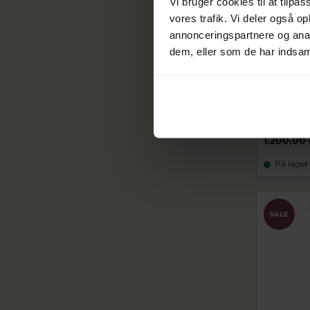
Vi bruger cookies til at tilpas
vores trafik. Vi deler også 
annonceringspartnere og anal
dem, eller som de har indsaml
*ENAMEL
halskæde
ecN117S
840,0
1.200,00 
På lager
SALE