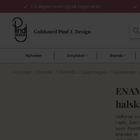
1-3 dages levering på lagervarer
Nyheder
Smykker
Brands
Forsiden
/
Brands
/
ENAMEL Copenhagen
/
Halskæder
ENAM
halsk
Udforsk v
i sølv. Den
som fremh
brandet er