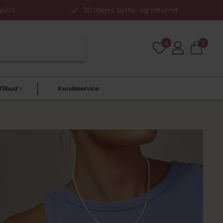
pilot
30 dages bytte- og returret
0
0
Tilbud
Kundeservice