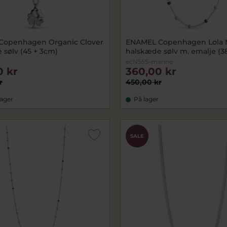
Copenhagen Organic Clover
ENAMEL Copenhagen Lola 
 sølv (45 + 3cm)
halskæde sølv m. emalje (3
ecN55S-marine
0 kr
360,00 kr
r
450,00 kr
lager
På lager
SALE