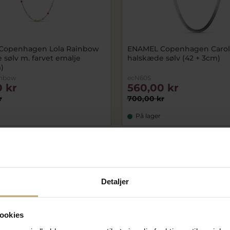
Copenhagen Lola Rainbow
ENAMEL Copenhagen Carol
 sølv m. farvet emalje
halskæde sølv (42 + 3cm)
)
inbow
ecN60S
 kr
560,00 kr
r
700,00 kr
På lager
OUTLET
Detaljer
ookies