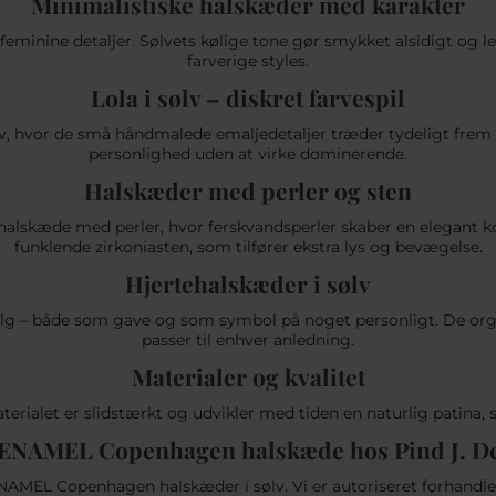
Minimalistiske halskæder med karakter
minine detaljer. Sølvets kølige tone gør smykket alsidigt og 
farverige styles.
Lola i sølv – diskret farvespil
lv, hvor de små håndmalede emaljedetaljer træder tydeligt frem
personlighed uden at virke dominerende.
Halskæder med perler og sten
lskæde med perler, hvor ferskvandsperler skaber en elegant kon
funklende zirkoniasten, som tilfører ekstra lys og bevægelse.
Hjertehalskæder i sølv
lg – både som gave og som symbol på noget personligt. De orga
passer til enhver anledning.
Materialer og kvalitet
aterialet er slidstærkt og udvikler med tiden en naturlig patina,
ENAMEL Copenhagen halskæde hos Pind J. D
ENAMEL Copenhagen halskæder i sølv. Vi er autoriseret forhandl