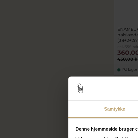
ENAMEL 
halskæde
(38+2+2m
ecN55S-ra
360,00
450,00 k
På lager
OUTLET
Samtykke
Denne hjemmeside bruger c