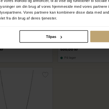
se vores indhold og annoncer, til at vise dig funktioner til sociale
oplysninger om din brug af vores hjemmeside med vores partnere i
ysepartnere. Vores partnere kan kombinere disse data med andr
et fra din brug af deres tjenester.
 Copenhagen Carmen
*ENAMEL Copenhagen Mo
 sølv m. fvp (42+5cm)
halskæde sølv (42 + 3cm)
Tilpas
ecN126S
0 kr
420,00 kr
kr
600,00 kr
På lager