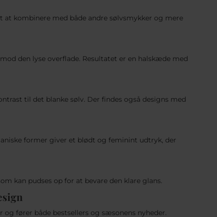
let at kombinere med både andre sølvsmykker og mere
 mod den lyse overflade. Resultatet er en halskæde med
trast til det blanke sølv. Der findes også designs med
niske former giver et blødt og feminint udtryk, der
 som kan pudses op for at bevare den klare glans.
esign
er og fører både bestsellers og sæsonens nyheder.