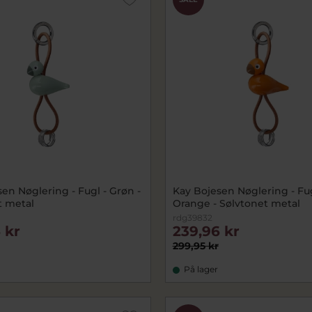
en Nøglering - Fugl - Grøn -
Kay Bojesen Nøglering - Fug
t metal
Orange - Sølvtonet metal
rdg39832
 kr
239,96 kr
299,95 kr
På lager