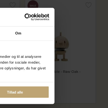
SALE
Om
 medier og til at analysere
nden for sociale medier,
e oplysninger, du har givet
ørrelse S
Hoptimist Bumble - Raw Oak -
Størrelse S
fh27550
239,96 kr
299,95 kr
Tillad alle
På lager