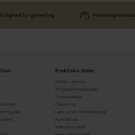
ulighed for gravering
Personlig kundes
tion
Praktiske Sider
Huller i ørerne
Ringstørrelsesguide
Smykkepleje
sformer
Gravering
etingelser
Læs vores onlinekatalog
lsesret
Kundeklub
Køb returlabel
lkår
Hent returseddel