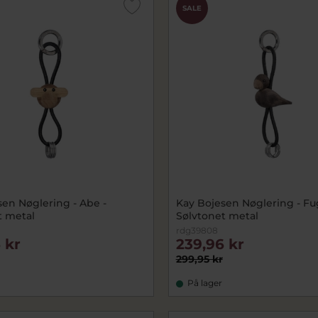
SALE
sen Nøglering - Abe -
Kay Bojesen Nøglering - Fug
t metal
Sølvtonet metal
rdg39808
 kr
239,96 kr
299,95 kr
På lager