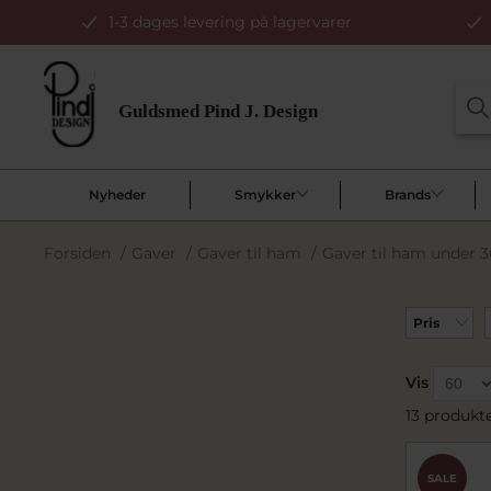
1-3 dages levering på lagervarer
Nyheder
Smykker
Brands
Forsiden
/
Gaver
/
Gaver til ham
/
Gaver til ham under 3
Pris
Vis
13 produkt
SALE