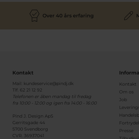
Over 40 års erfaring
M
Kontakt
Informa
Mail:
kundeservice@pindj.dk
Kontakt
Tlf. 62 21 12 92
Om os
Telefonen er åben mandag til fredag
Job
fra 10:00 - 12:00 og igen fra 14:00 - 16:00
Levering
Handelsb
Pind J. Design ApS
Gerritsgade 44
Fortryde
5700 Svendborg
Presse
CVR. 36937041
Tilbudsvi