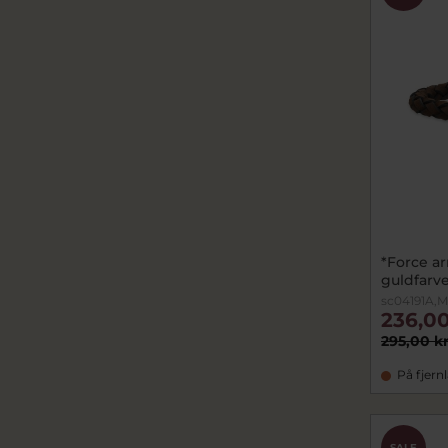
*Force a
guldfarve
sc04191A,M
236,00
295,00 k
På fjern
SALE