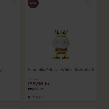
SALE
l -
Hoptimist Prince - White - Størrelse S
fh26142
159,96 kr
199,95 kr
På lager