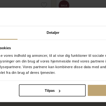
SALE
Detaljer
ookies
se vores indhold og annoncer, til at vise dig funktioner til sociale
oplysninger om din brug af vores hjemmeside med vores partnere i
ysepartnere. Vores partnere kan kombinere disse data med andr
 Bimble - Oak - Størrelse S
Hoptimist Bumble - Oak - St
et fra din brug af deres tjenester.
fh27162
 kr
239,96 kr
299,95 kr
Tilpas
På lager