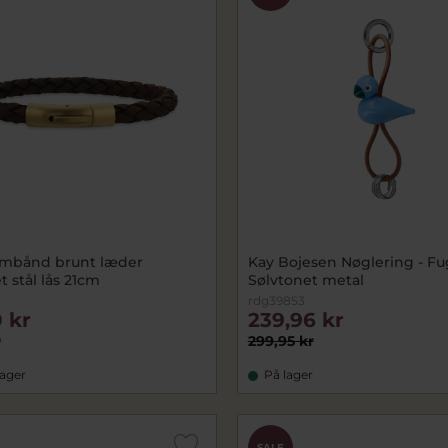
rmbånd brunt læder
Kay Bojesen Nøglering - Fugl
t stål lås 21cm
Sølvtonet metal
rdg39853
 kr
239,96 kr
r
299,95 kr
lager
På lager
SALE