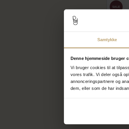
SALE
Samtykke
Denne hjemmeside bruger c
Vi bruger cookies til at tilpas
vores trafik. Vi deler også 
annonceringspartnere og anal
Hoptimist
dem, eller som de har indsaml
fh27161
239,96
299,95 kr
På lager