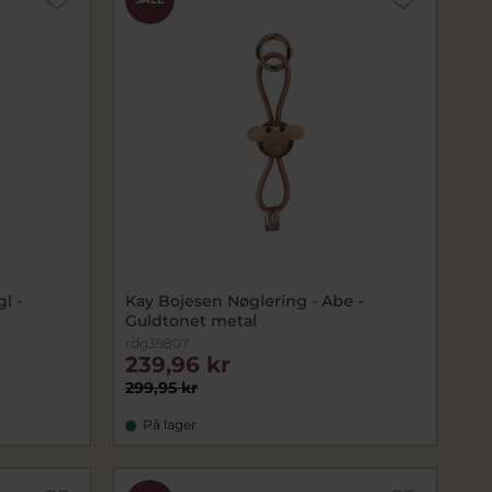
l -
Kay Bojesen Nøglering - Abe -
Guldtonet metal
rdg39807
239,96 kr
299,95 kr
På lager