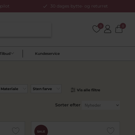
pilot
30 dages bytte- og returret
0
0
Tilbud
Kundeservice
Materiale
Sten farve
Vis alle filtre
Sorter efter
SALE