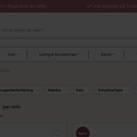
Fri fragt over kr. 499,-
4,8 stjerner på Trust
Ure
Living & Accessories
Gaver
00 kr.
Lagerbeholdning
Mærke
Køn
SmykkeType
per side
er
SALE