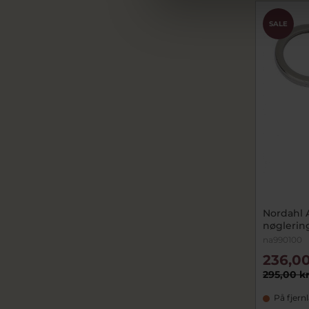
SALE
Nordahl 
nøglering
na990100
236,00
295,00 k
På fjern