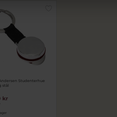
Andersen Studenterhue
 stål
 kr
r
lager