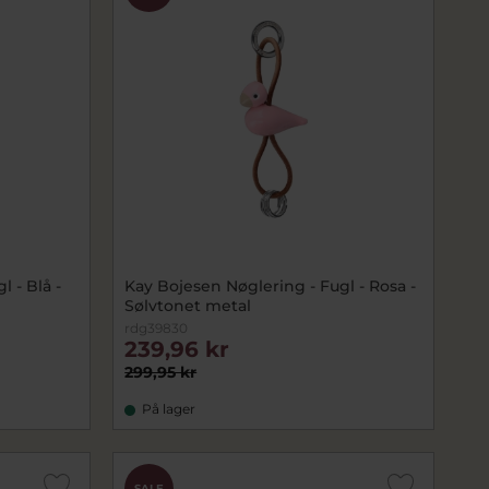
 - Blå -
Kay Bojesen Nøglering - Fugl - Rosa -
Sølvtonet metal
rdg39830
239,96 kr
299,95 kr
På lager
SALE