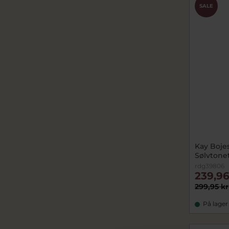
SALE
Kay Boje
Sølvtone
rdg39806
239,96
299,95 kr
På lager