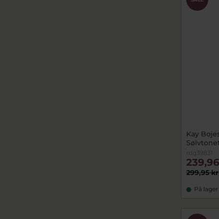
Kay Bojes
Sølvtone
rdg39831
239,96
299,95 kr
På lager