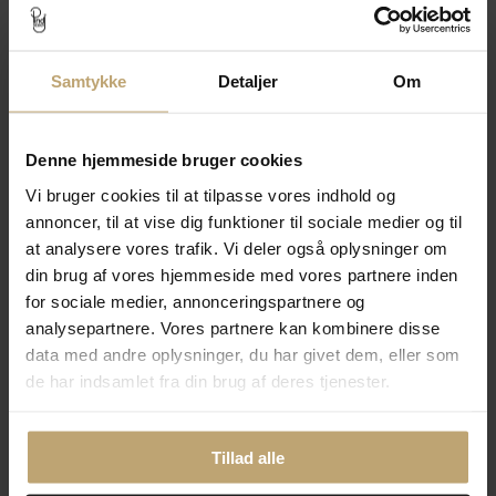
Samtykke
Detaljer
Om
Mads Z "Luxury Rainbow"
Mads Z "Luxury Rainbow"
halskæde 14 kt.
øreringe 14kt. m. ædelstene
Denne hjemmeside bruger cookies
9.950,00 kr
9.950,00 kr
Vi bruger cookies til at tilpasse vores indhold og
På lager
På fjernlager
annoncer, til at vise dig funktioner til sociale medier og til
at analysere vores trafik. Vi deler også oplysninger om
din brug af vores hjemmeside med vores partnere inden
for sociale medier, annonceringspartnere og
analysepartnere. Vores partnere kan kombinere disse
data med andre oplysninger, du har givet dem, eller som
de har indsamlet fra din brug af deres tjenester.
Tillad alle
Mads Z ørestik halvcreol 14 kt.
Mads Z "Luxury Rainbow"