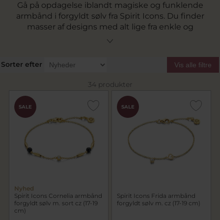
Gå på opdagelse iblandt magiske og funklende
armbånd i forgyldt sølv fra Spirit Icons. Du finder
masser af designs med alt lige fra enkle og
klassiske forgyldte armbånd til mere
detaljerede og funklende versioner som vil
glitre i solen på smukkeste vis. Se hele vores
Sorter efter
Vis alle filtre
brede udvalg af forgyldte armbånd fra Spirit
Icons lige her.
34 produkter
SALE
SALE
Nyhed
Spirit Icons Cornelia armbånd
Spirit Icons Frida armbånd
forgyldt sølv m. sort cz (17-19
forgyldt sølv m. cz (17-19 cm)
cm)