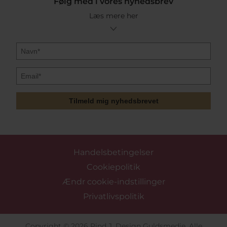
Følg med i vores nyhedsbrev
Læs mere her
Tilmeld mig nyhedsbrevet
Handelsbetingelser
Cookiepolitik
Ændr cookie-indstillinger
Privatlivspolitik
Copyright © 2026 Pind J. Design Guldsmedie. Alle