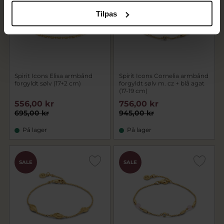
Tilpas
Spirit Icons Elisa armbånd
Spirit Icons Cornelia armbånd
forgyldt sølv (17+2 cm)
forgyldt sølv m. cz + blå agat
(17-19 cm)
556,00 kr
756,00 kr
695,00 kr
945,00 kr
På lager
På lager
SALE
SALE