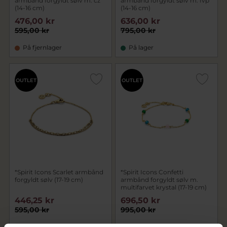
armbånd forgyldt sølv m. cz
armbånd forgyldt sølv m. fvp
(14-16 cm)
(14-16 cm)
476,00 kr
636,00 kr
595,00 kr
795,00 kr
På fjernlager
På lager
OUTLET
OUTLET
*Spirit Icons Scarlet armbånd
*Spirit Icons Confetti
forgyldt sølv (17-19 cm)
armbånd forgyldt sølv m.
multifarvet krystal (17-19 cm)
446,25 kr
696,50 kr
595,00 kr
995,00 kr
På lager
På lager