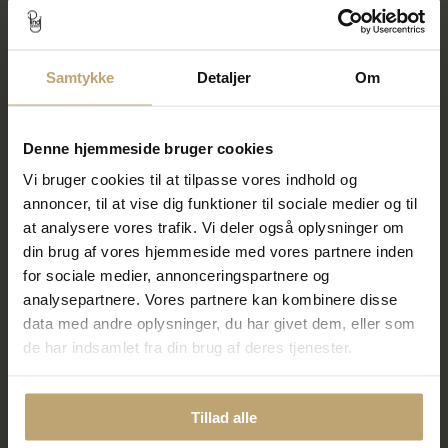
SALE
SALE
Samtykke
Detaljer
Om
Denne hjemmeside bruger cookies
Vi bruger cookies til at tilpasse vores indhold og
annoncer, til at vise dig funktioner til sociale medier og til
at analysere vores trafik. Vi deler også oplysninger om
Spirit Icons Cornelia armbånd
Spirit Icons Cornelia armbånd
din brug af vores hjemmeside med vores partnere inden
forgyldt sølv m. cz + grøn
forgyldt sølv m. cz + fvp (17-19
for sociale medier, annonceringspartnere og
agat (17-19 cm)
cm)
analysepartnere. Vores partnere kan kombinere disse
756,00 kr
756,00 kr
945,00 kr
945,00 kr
data med andre oplysninger, du har givet dem, eller som
de har indsamlet fra din brug af deres tjenester.
På lager
På fjernlager
Tillad alle
SALE
SALE