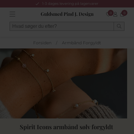
1-3 dages levering på lagervarer
0
0
Forsiden
/
Armbånd Forgyldt
Spirit Icons armbånd sølv forgyldt