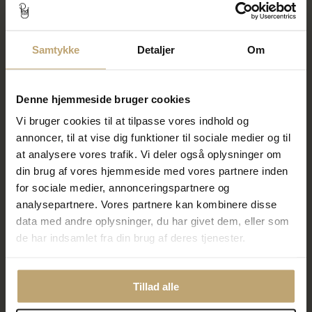
Samtykke
Detaljer
Om
Daniel Wellington Quadro
Daniel Wellington Quadro
dameur gulddoublé 26mm
Bezel dameur stål/gulddoublé
Denne hjemmeside bruger cookies
26mm
1.279,20 kr
1.439,20 kr
Vi bruger cookies til at tilpasse vores indhold og
1.199,25 kr
1.433,00 kr
annoncer, til at vise dig funktioner til sociale medier og til
at analysere vores trafik. Vi deler også oplysninger om
På lager
På fjernlager
din brug af vores hjemmeside med vores partnere inden
for sociale medier, annonceringspartnere og
CHOK
CHOK
SALE
SALE
analysepartnere. Vores partnere kan kombinere disse
PRIS
PRIS
data med andre oplysninger, du har givet dem, eller som
de har indsamlet fra din brug af deres tjenester.
Tillad alle