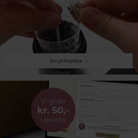
med hvad et ur skal kunne. Batteridrevet, analogt
urværk, mineral glas og med mulighed for udskiftning
af rem.
Det er særligt NATO remme som gjorde Daniel
Wellington så anerkendt. Tilbage til klassikerne
(
Classic
) er remmen bibeholdt på mange af urene,
men kommer nu med læder og mesh lænke, som kan
skiftes. Har du forelsket dig i et dameur fra Daniel
Wellington, kan du trygt købe det hos os.
Smykkepleje
Kollektioner som Petite, Evergold og Quadro ure
Daniel Wellington et kendt for at holde sine ure
minimalistiske. Det betyder også at det ikke
nødvendigvis at der er en ny kollektion hvert eneste
kvartal. Brandet er tro mod sin DNA og skaber ikke