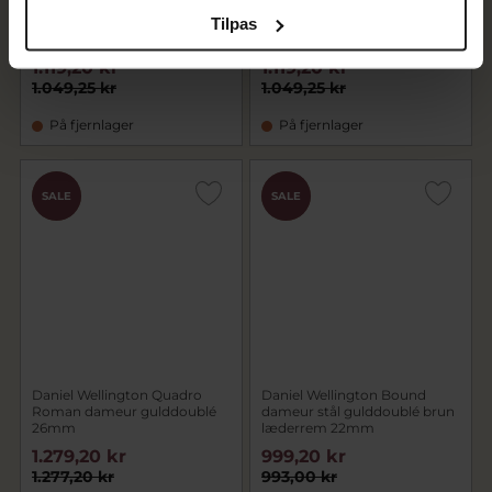
Tilpas
Daniel Wellington Petite
Daniel Wellington Petite
Roman 28mm gulddoublé
Roman 28mm stål
1.119,20 kr
1.119,20 kr
1.049,25 kr
1.049,25 kr
På fjernlager
På fjernlager
CHOK
CHOK
SALE
SALE
PRIS
PRIS
Daniel Wellington Quadro
Daniel Wellington Bound
Roman dameur gulddoublé
dameur stål gulddoublé brun
26mm
læderrem 22mm
1.279,20 kr
999,20 kr
1.277,20 kr
993,00 kr