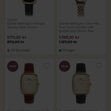
Nyhed
Daniel Wellington Margot
Daniel Wellington Oval Mini
dameur 5bar 24mm
Two Tones dameur stål
gulddoublé 25mm 3bar
879,20 kr
1.199,20 kr
873,00 kr
1.127,00 kr
På fjernlager
På lager
CHOK
CHOK
SALE
SALE
PRIS
PRIS