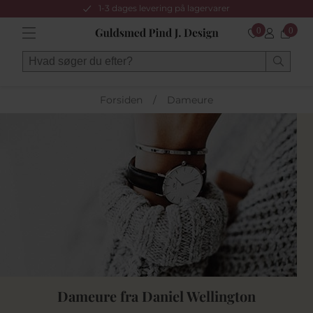
1-3 dages levering på lagervarer
0
0
Forsiden
/
Dameure
Dameure fra Daniel Wellington