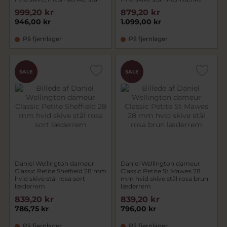
999,20 kr
879,20 kr
946,00 kr
1.099,00 kr
På fjernlager
På fjernlager
CHOK
CHOK
SALE
SALE
PRIS
PRIS
Daniel Wellington dameur
Daniel Wellington dameur
Classic Petite Sheffield 28 mm
Classic Petite St Mawes 28
hvid skive stål rosa sort
mm hvid skive stål rosa brun
læderrem
læderrem
839,20 kr
839,20 kr
786,75 kr
796,00 kr
På fjernlager
På fjernlager