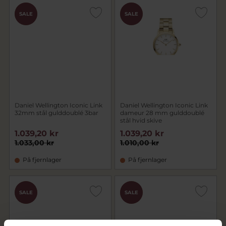
CHOK
CHOK
SALE
SALE
PRIS
PRIS
Daniel Wellington Iconic Link
Daniel Wellington Iconic Link
32mm stål gulddoublé 3bar
dameur 28 mm gulddoublé
stål hvid skive
1.039,20 kr
1.039,20 kr
1.033,00 kr
1.010,00 kr
På fjernlager
På fjernlager
CHOK
CHOK
SALE
SALE
PRIS
PRIS