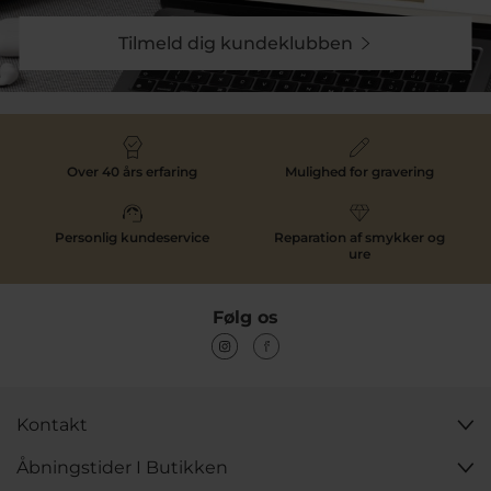
nyt, fordi det er påkrævet. Af nye kollektioner kan det
tælles på en hånd, hvor mange forskellige ure der er
Tilmeld dig kundeklubben
lanceret. På kvindesiden, er Daniel Wellington dog
kommet med et par charmerende bud med deres
Iconic Link
samt
Petite Evergold
.
Førstnævnte henvender sig til kvinder i alle aldre med
sit stål look i henholdsvis rosa forgyldt og sølv. Det
ikoniske i uret er dens mesh udseende hvor det er ”led”
Over 40 års erfaring
Mulighed for gravering
som binder uret sammen. Et gennemgående look i
forskellige diameter og med flotte farver i urkassen.
Personlig kundeservice
Reparation af smykker og
Petite Evergold er Daniel Wellington’s andet bud på
ure
noget innovativt, hvor man har taget Classic modellen
og forgyldt den, til et gennemgående guld tema.
Urene kommer med mesh lænke og med hvid eller
Følg os
sort urskive. Elegante og enkle i sit udtryk – helt i stil
med Daniel Wellington’s egen DNA.
Quadro
er muligvis Daniel Wellingtons mest ikoniske
ure til dato, set med et kvindeligt perspektiv. Urene er
Kontakt
firkantede med en tynd og lille profil. Selve urskiven er
20x26 mm med kun 6 mm i tykkelsen og har et 30
Åbningstider I Butikken
meter vandtryk. Et frisk pust på et dameur fra Daniel
Wellington med hvid, sort og marmor grøn urskive.