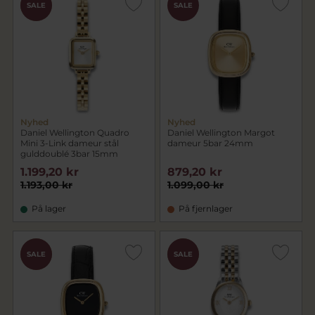
CHOK
SALE
SALE
PRIS
Nyhed
Nyhed
Daniel Wellington Quadro
Daniel Wellington Margot
Mini 3-Link dameur stål
dameur 5bar 24mm
gulddoublé 3bar 15mm
1.199,20 kr
879,20 kr
1.193,00 kr
1.099,00 kr
På lager
På fjernlager
CHOK
CHOK
SALE
SALE
PRIS
PRIS