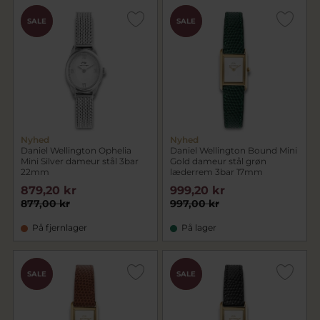
CHOK
CHOK
SALE
SALE
PRIS
PRIS
Nyhed
Nyhed
Daniel Wellington Ophelia
Daniel Wellington Bound Mini
Mini Silver dameur stål 3bar
Gold dameur stål grøn
22mm
læderrem 3bar 17mm
879,20 kr
999,20 kr
877,00 kr
997,00 kr
På fjernlager
På lager
CHOK
CHOK
SALE
SALE
PRIS
PRIS