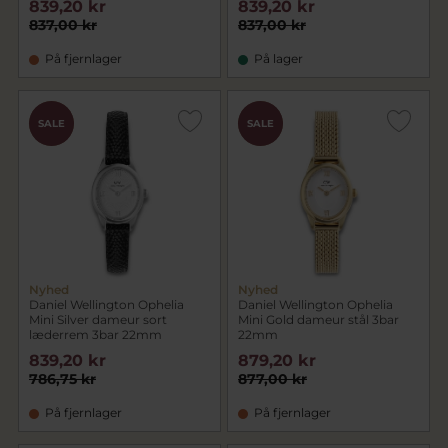
839,20 kr
839,20 kr
837,00 kr
837,00 kr
På fjernlager
På lager
CHOK
CHOK
SALE
SALE
PRIS
PRIS
Nyhed
Nyhed
Daniel Wellington Ophelia
Daniel Wellington Ophelia
Mini Silver dameur sort
Mini Gold dameur stål 3bar
læderrem 3bar 22mm
22mm
839,20 kr
879,20 kr
786,75 kr
877,00 kr
På fjernlager
På fjernlager