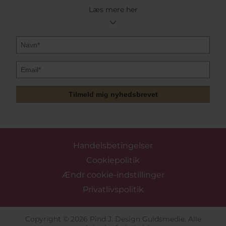
Læs mere her
Vi tilbyder tryghed ved at være e-mærket siden 2012
og har 4,5 kundetilfredshed score på Trustpilot.
Derudover tilbyder vi 30 dages bytteret og gratis fragt
ved køb over 499kr.
Tilmeld mig nyhedsbrevet
Handelsbetingelser
Cookiepolitik
Ændr cookie-indstillinger
Privatlivspolitik
Copyright © 2026 Pind J. Design Guldsmedie. Alle