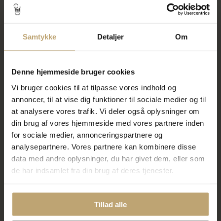
ENAMEL Copenhagen
ENAMEL Copenhagen
forlængerstykke sølv (5cm)
Caroline armbånd sølv (15,5 +
2cm)
Samtykke
Detaljer
Om
360,00 kr
120,00 kr
450,00 kr
På lager
På lager
Denne hjemmeside bruger cookies
Vi bruger cookies til at tilpasse vores indhold og
SALE
SALE
annoncer, til at vise dig funktioner til sociale medier og til
at analysere vores trafik. Vi deler også oplysninger om
din brug af vores hjemmeside med vores partnere inden
for sociale medier, annonceringspartnere og
analysepartnere. Vores partnere kan kombinere disse
data med andre oplysninger, du har givet dem, eller som
de har indsamlet fra din brug af deres tjenester.
ENAMEL Copenhagen Carla
ENAMEL Copenhagen
armbånd sølv (15,5 + 2cm)
Organic Heart armbånd sølv
(15+3cm)
Tillad alle
440,00 kr
360,00 kr