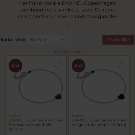
Her finder du alle ENAMEL Copenhagen
armbånd i sølv samlet ét sted. De rene
sølvtoner fremhæver brandets organiske
former og farverige detaljer på en mere
afdæmpet og moderne måde. Uanset om du
søger et minimalistisk ENAMEL armbånd sølv
Sorter efter
Vis alle filtre
uden pynt eller en model med emalje,
zirkoniasten eller perler, finder du et bredt
12 produkter
udvalg her på siden.
SALE
SALE
Nyhed
Nyhed
ENAMEL Copenhagen Amore
ENAMEL Copenhagen Amore
Bordeaux armbånd sølv
Indigo armbånd sølv (15+3cm)
(15+3cm)