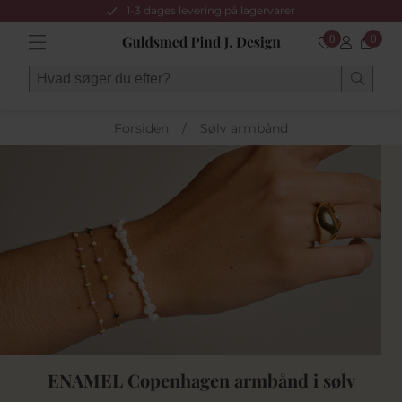
1-3 dages levering på lagervarer
0
0
Forsiden
/
Sølv armbånd
ENAMEL Copenhagen armbånd i sølv