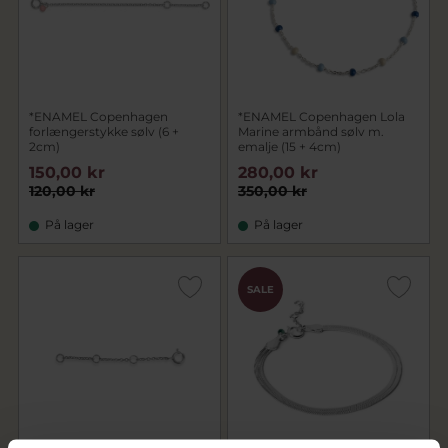
*ENAMEL Copenhagen
*ENAMEL Copenhagen Lola
forlængerstykke sølv (6 +
Marine armbånd sølv m.
2cm)
emalje (15 + 4cm)
150,00 kr
280,00 kr
120,00 kr
350,00 kr
På lager
På lager
SALE