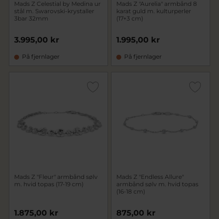
Mads Z Celestial by Medina ur
Mads Z "Aurelia" armbånd 8
stål m. Swarovski-krystaller
karat guld m. kulturperler
3bar 32mm
(17+3 cm)
3.995,00 kr
1.995,00 kr
På fjernlager
På fjernlager
Mads Z "Fleur" armbånd sølv
Mads Z "Endless Allure"
m. hvid topas (17-19 cm)
armbånd sølv m. hvid topas
(16-18 cm)
1.875,00 kr
875,00 kr