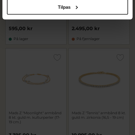
Mads Z. Black Sun armbånd
Mads Z "Moonlight" armbånd
Tilpas
mørkegrøn nylon m. sølvlås
8 kt. guld m. kulturperler 17+2
cm.
595,00 kr
2.495,00 kr
På lager
På fjernlager
Mads Z "Moonlight" armbånd
Mads Z "Tennis" armbånd 8 kt.
8 kt. guld m. kulturperler (17-
guld m. zirkonia (16,5 - 19 cm)
19 cm.)