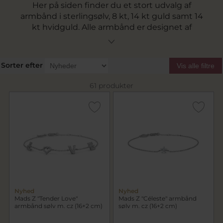
Her på siden finder du et stort udvalg af
armbånd i sterlingsølv, 8 kt, 14 kt guld samt 14
kt hvidguld. Alle armbånd er designet af
smykkedesigner
Mads Z
. Fra 2021 besluttede
Mads Z at designe alle smykker, heraf armbånd
af genanvendeligt sølv og guld. Find armbånd i
Sorter efter
Vis alle filtre
alle prisklasser fra Mads Z. Du finder armbånd
med sten, perler, emalje, diamanter og
61 produkter
halvædelsten. Gratis fragt over 499 kr.
Nyhed
Nyhed
Mads Z "Tender Love"
Mads Z "Céleste" armbånd
armbånd sølv m. cz (16+2 cm)
sølv m. cz (16+2 cm)