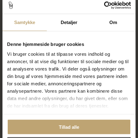
Samtykke
Detaljer
Om
Mads Z Black Sun armbånd
Mads Z "Eisbach" Black Sun
"Makua Beach Pink" pink
armbånd sølv kampagne
Denne hjemmeside bruger cookies
nylon m. sølv lås
Vi bruger cookies til at tilpasse vores indhold og
3.175,00 kr
1.675,00 kr
annoncer, til at vise dig funktioner til sociale medier og til
at analysere vores trafik. Vi deler også oplysninger om
På fjernlager
På fjernlager
din brug af vores hjemmeside med vores partnere inden
for sociale medier, annonceringspartnere og
analysepartnere. Vores partnere kan kombinere disse
data med andre oplysninger, du har givet dem, eller som
de har indsamlet fra din brug af deres tjenester.
Tillad alle