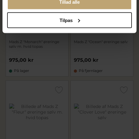
Tillad alle
Tilpas
Mads Z "Monarch" øreringe
Mads Z "Ocean" øreringe sølv
sølv m. hvid topas
975,00 kr
975,00 kr
På lager
På fjernlager