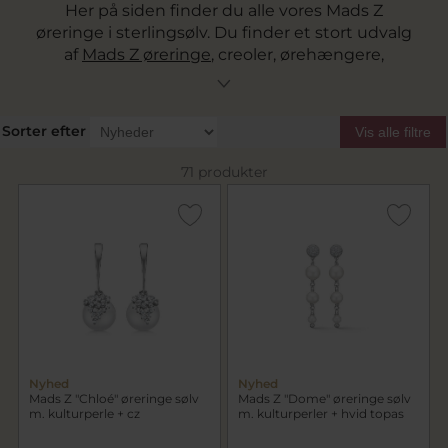
Her på siden finder du alle vores Mads Z
øreringe i sterlingsølv. Du finder et stort udvalg
af
Mads Z øreringe
, creoler, ørehængere,
ørestikkere og øresmykker. Vi tilbyder gratis
fragt over 499 kr.
Sorter efter
Vis alle filtre
71 produkter
Nyhed
Nyhed
Mads Z "Chloé" øreringe sølv
Mads Z "Dome" øreringe sølv
m. kulturperle + cz
m. kulturperler + hvid topas