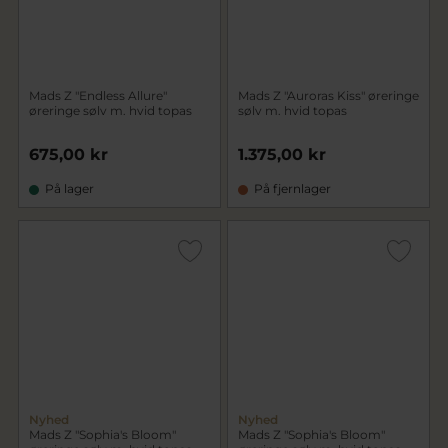
Mads Z "Endless Allure"
Mads Z "Auroras Kiss" øreringe
øreringe sølv m. hvid topas
sølv m. hvid topas
675,00 kr
1.375,00 kr
På lager
På fjernlager
Nyhed
Nyhed
Mads Z "Sophia's Bloom"
Mads Z "Sophia's Bloom"