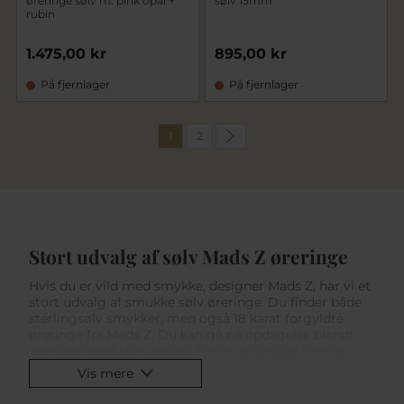
øreringe sølv m. pink opal +
sølv 13mm
rubin
1.475,00 kr
895,00 kr
På fjernlager
På fjernlager
1
2
Stort udvalg af sølv Mads Z øreringe
Hvis du er vild med smykke, designer Mads Z, har vi et
stort udvalg af smukke sølv øreringe. Du finder både
sterlingsølv smykker, men også 18 karat forgyldte
øreringe fra Mads Z. Du kan gå på opdagelse blandt
øreringe med sten, perler, farver og unikke former.
Mads Z er kendt for sit unikke look og store sortiment
Vis mere
af smukke øreringe.