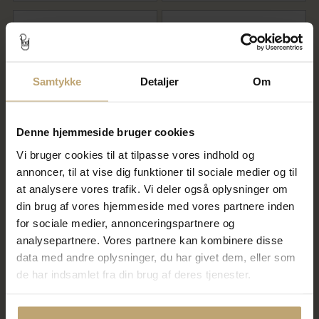
Samtykke
Detaljer
Om
Denne hjemmeside bruger cookies
Vi bruger cookies til at tilpasse vores indhold og
Mads Z "Precious Bubbles"
Mads Z "Precious Bubbles"
annoncer, til at vise dig funktioner til sociale medier og til
øreringe sølv m. røgkvarts
øreringe sølv m. peach
månesten
at analysere vores trafik. Vi deler også oplysninger om
din brug af vores hjemmeside med vores partnere inden
675,00 kr
675,00 kr
for sociale medier, annonceringspartnere og
analysepartnere. Vores partnere kan kombinere disse
På fjernlager
På fjernlager
data med andre oplysninger, du har givet dem, eller som
de har indsamlet fra din brug af deres tjenester.