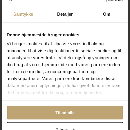
Samtykke
Detaljer
Om
Denne hjemmeside bruger cookies
Pandora ME Grøn Chakra
Pandora ME Lilla Chakra
hjerte minicharm sølv
hjerte minicharm sølv
Vi bruger cookies til at tilpasse vores indhold og
183,20 kr
183,20 kr
annoncer, til at vise dig funktioner til sociale medier og til
229,00 kr
229,00 kr
at analysere vores trafik. Vi deler også oplysninger om
På fjernlager
På fjernlager
din brug af vores hjemmeside med vores partnere inden
for sociale medier, annonceringspartnere og
analysepartnere. Vores partnere kan kombinere disse
SALE
SALE
data med andre oplysninger, du har givet dem, eller som
de har indsamlet fra din brug af deres tjenester.
Tillad alle
Tilpas