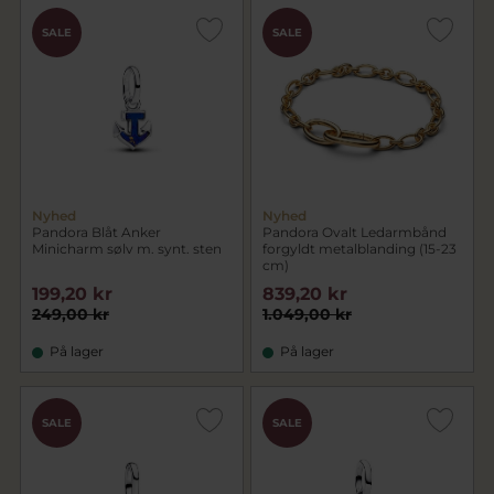
SALE
SALE
Nyhed
Nyhed
Pandora Blåt Anker
Pandora Ovalt Ledarmbånd
Minicharm sølv m. synt. sten
forgyldt metalblanding (15-23
cm)
199,20 kr
839,20 kr
249,00 kr
1.049,00 kr
På lager
På lager
SALE
SALE