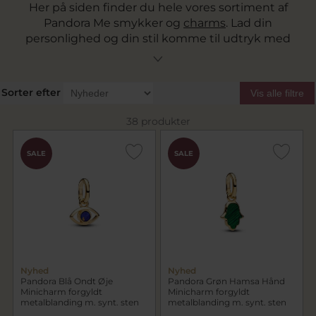
Her på siden finder du hele vores sortiment af
Pandora Me smykker og
charms
. Lad din
personlighed og din stil komme til udtryk med
Pandora Me smykkerne. Pind J. Design er
officiel forhandler af Pandora smykker og du får
fri fragt over 499 kr.
Sorter efter
Vis alle filtre
38 produkter
SALE
SALE
Nyhed
Nyhed
Pandora Blå Ondt Øje
Pandora Grøn Hamsa Hånd
Minicharm forgyldt
Minicharm forgyldt
metalblanding m. synt. sten
metalblanding m. synt. sten