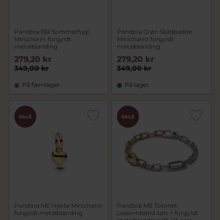
Pandora Blå Sommerfugl
Pandora Grøn Skildpadde
Minicharm forgyldt
Minicharm forgyldt
metalblanding
metalblanding
279,20 kr
279,20 kr
349,00 kr
349,00 kr
På fjernlager
På lager
SALE
SALE
Pandora ME Hjerte Minicharm
Pandora ME Totonet
forgyldt metalblanding
Ledarmbånd sølv + forgyldt