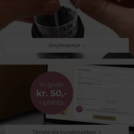
100% sikker på er høj kvalitet og har et unikt design.
PANDORA udsalg i kundeklub
Handler du på vores hjemmeside, kan du med fordel
oprette dig som kundeklubmedlem. Her opnås en unik
kundeklubrabat på 12% på alle PANDORA smykker.
Rabatten er eksklusiv for vores onlinekunder. Det er
Smykkepleje
gratis at blive medlem
og man sparer blandt andet på
PANDORA Me kollektionen.
Køb PANDORA Me hos guldsmed Pind J. Design
Find et stort udvalg af PANDORA Me smykker her på
siden. Vi har et spændende udvalg af PANDORA Me
smykker som kan kombineres med dit armbånd som
vedhæng. Vi er en af de største online forhandlere af
PANDORA og opdaterer løbende vores sortiment med
nye og eksklusive smykker. Handler du for mere end
499 kr, tilbyder vi gratis fragt og har ekstra tryghed i
vores e-mærke.
Tilmeld dig kundeklubben