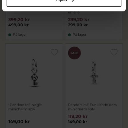
Pandora ME Link Chain
Pandora Labrador Dog
armbånd sølv (15-23 cm)
hængeled sølv, hund m. sort
emalje
399,20 kr
239,20 kr
499,00 kr
299,00 kr
På lager
På lager
SALE
*Pandora ME Nøgle
Pandora ME Funklende Kors
minicharm sølv
minicharm sølv
119,20 kr
149,00 kr
149,00 kr