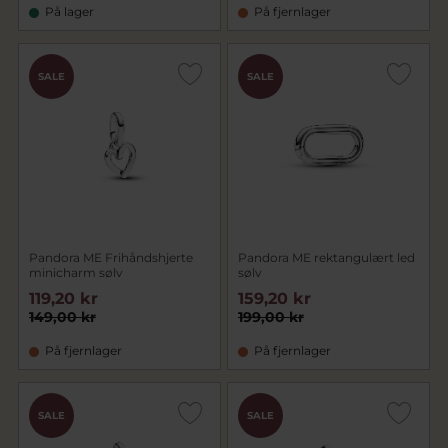
På lager
På fjernlager
SALE
SALE
Pandora ME Frihåndshjerte
Pandora ME rektangulært led
minicharm sølv
sølv
119,20 kr
159,20 kr
149,00 kr
199,00 kr
På fjernlager
På fjernlager
SALE
SALE