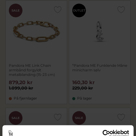
SALE
OUTLET
Pandora ME Link Chain
*Pandora ME Funklende Måne
armbånd forgyldt
minicharm sølv
metalblanding (15-23 cm)
879,20 kr
160,30 kr
1.099,00 kr
229,00 kr
På fjernlager
På lager
SALE
SALE