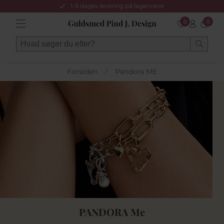
1-3 dages levering på lagervarer
0
0
Forsiden
/
Pandora ME
PANDORA Me