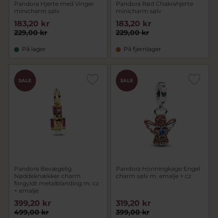
Pandora Hjerte med Vinger
Pandora Rød Chakrahjerte
minicharm sølv
minicharm sølv
183,20 kr
183,20 kr
229,00 kr
229,00 kr
På lager
På fjernlager
SALE
SALE
Pandora Bevægelig
Pandora Honningkage Engel
Nøddeknækker charm
charm sølv m. emalje + cz
forgyldt metalblanding m. cz
+ emalje
399,20 kr
319,20 kr
499,00 kr
399,00 kr