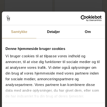
Spirit Icons Symphonie Petit
Spirit Icons Callas halskæde
halskæde sølv m. cz (38-40
sølv (42-45 cm)
cm)
556,00 kr
1.036,00 kr
695,00 kr
1.295,00 kr
Samtykke
Detaljer
Om
På fjernlager
På fjernlager
Denne hjemmeside bruger cookies
SALE
SALE
Vi bruger cookies til at tilpasse vores indhold og
annoncer, til at vise dig funktioner til sociale medier og til
at analysere vores trafik. Vi deler også oplysninger om
din brug af vores hjemmeside med vores partnere inden
for sociale medier, annonceringspartnere og
analysepartnere. Vores partnere kan kombinere disse
data med andre oplysninger, du har givet dem, eller som
de har indsamlet fra din brug af deres tjenester.
Spirit Icons Alison halskæde
Spirit Icons Soul halskæde
sølv m. fvp+cz (42-45 cm)
sølv m. cz (42-45 cm)