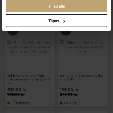
636,00 kr
876,00 kr
795,00 kr
1.095,00 kr
Tillad alle
På fjernlager
På lager
Tilpas
SALE
SALE
Spirit Icons Athena Petit
Spirit Icons forlængerstykke
halskæde sølv m. fvp (38-40
sølv (5-10 cm)
cm)
636,00 kr
196,00 kr
795,00 kr
245,00 kr
På fjernlager
På lager