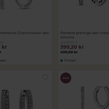
Moments Charmcreoler sølv
Pandora øreringe sølv creol
zirkonia
C00
pa296317CZ
 kr
399,20 kr
r
499,00 kr
lager
På lager
SALE