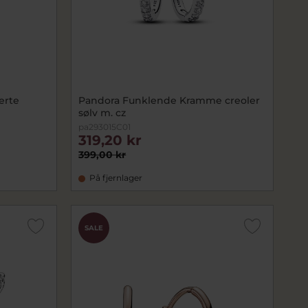
erte
Pandora Funklende Kramme creoler
sølv m. cz
pa293015C01
319,20 kr
399,00 kr
På fjernlager
SALE