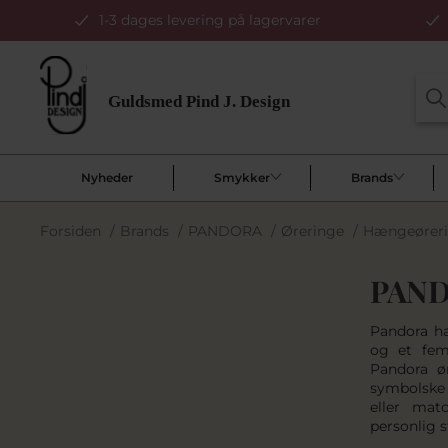
1-3 dages levering på lagervarer
Nyheder
Smykker
Brands
Forsiden
/
Brands
/
PANDORA
/
Øreringe
/
Hængeører
PAND
Pandora hæ
og et fem
Pandora ø
symbolske 
eller ma
personlig st