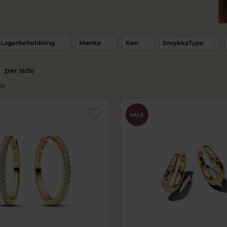
Lagerbeholdning
Mærke
Køn
SmykkeType
per side
er
SALE