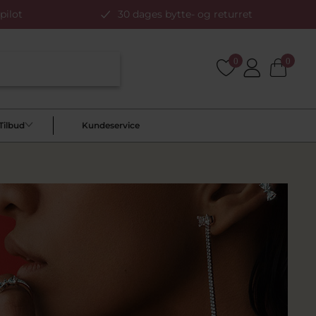
pilot
30 dages bytte- og returret
0
0
Tilbud
Kundeservice