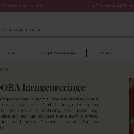
Fri fragt over kr. 499,-
4,8 stjerner på Trust
Ure
Living & Accessories
Gaver
inge
ORA hængeøreringe
ngeøreringe giver dit look bevægelse, glans
inint udtryk. Hos Pind J. Design finder du
reringe med fine vedhæng, sten, perler og
detaljer, der kan bruges alene som blikfang
tches med andre Pandora smykker for en
il.