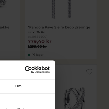
række
*Pandora Pavé Sløjfe Drop øreringe
sølv m. cz
pa293544C01
779,40 kr
1.299,00 kr
På lager
SALE
Om