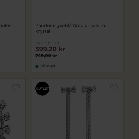
eoler
Pandora Lyseblå Creoler sølv m.
krystal
pa293851C01
599,20 kr
749,00 kr
På lager
OUTLET