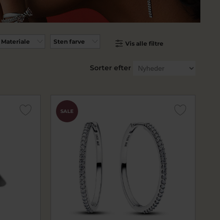
Materiale
Sten farve
Vis alle filtre
Sorter efter
SALE