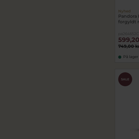
Nyhed
Pandora 
forgyldt
pa264652C
599,20
749,00 k
På lager
SALE