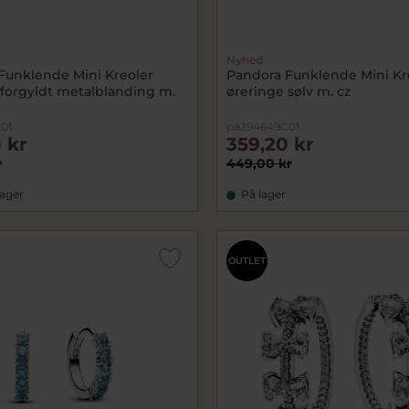
Nyhed
Funklende Mini Kreoler
Pandora Funklende Mini Kr
 forgyldt metalblanding m.
øreringe sølv m. cz
01
pa294649C01
 kr
359,20 kr
r
449,00 kr
lager
På lager
OUTLET