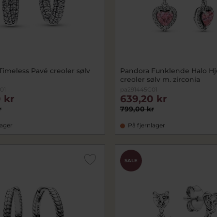
imeless Pavé creoler sølv
Pandora Funklende Halo Hj
creoler sølv m. zirconia
01
pa291445C01
 kr
639,20 kr
r
799,00 kr
lager
På fjernlager
SALE