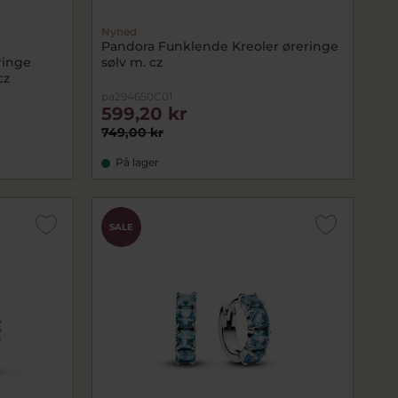
Nyhed
e
Pandora Funklende Kreoler øreringe
ringe
sølv m. cz
cz
pa294650C01
599,20 kr
749,00 kr
På lager
SALE