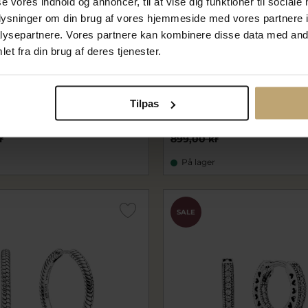
se vores indhold og annoncer, til at vise dig funktioner til sociale
oplysninger om din brug af vores hjemmeside med vores partnere i
ysepartnere. Vores partnere kan kombinere disse data med andr
et fra din brug af deres tjenester.
Asymmetriske Hjerter
*Pandora Funklende Dråbe
forgyldt metalblanding
sølv m. cz
Tilpas
C00
pa293159C01
 kr
629,30 kr
r
899,00 kr
På lager
SALE