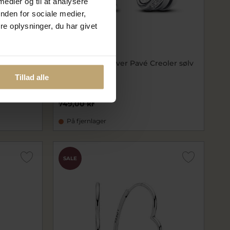
 medier og til at analysere
nden for sociale medier,
e oplysninger, du har givet
øreringe
Pandora Crossover Pavé Creoler sølv
m. cz
Tillad alle
pa293150C01
599,20 kr
749,00 kr
På fjernlager
SALE