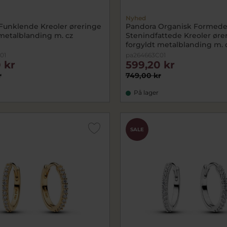
Nyhed
Funklende Kreoler øreringe
Pandora Organisk Formed
 metalblanding m. cz
Stenindfattede Kreoler øre
forgyldt metalblanding m. 
01
pa264663C01
 kr
599,20 kr
r
749,00 kr
På lager
SALE