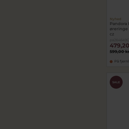
Nyhed
Pandora 
øreringe
cz
pa264649C
479,20
599,00 k
På fjern
SALE