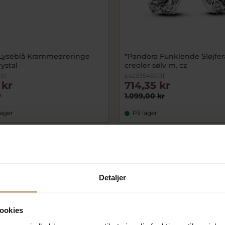
Lyseblå Krammeøreringe
*Pandora Funklende Sløjfe
rystal
creoler sølv m. cz
01
pa293545C01
 kr
714,35 kr
r
1.099,00 kr
lager
På lager
OUTLET
Detaljer
ookies