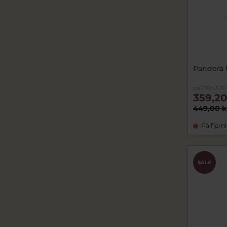
Pandora 
pa299532
359,20
449,00 k
På fjern
SALE