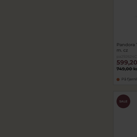
Pandora T
m. cz
pa292624C
599,20
749,00 k
På fjern
SALE