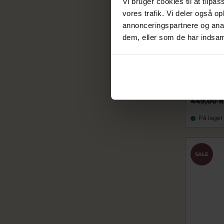
Vi bruger cookies til at tilpas
vores trafik. Vi deler også 
annonceringspartnere og anal
dem, eller som de har indsaml
Pandora 
creoler 
pa268307
359,20
449,00 k
På lager
SALE