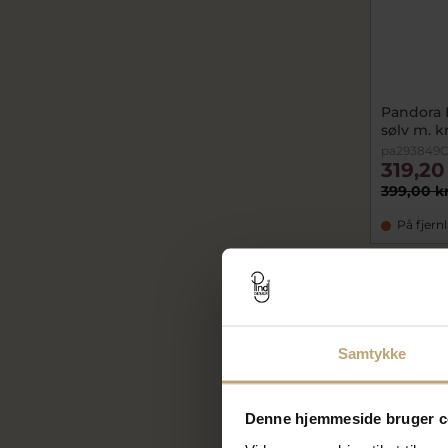
Pandora 
sølv m. k
pa293849C
319,20
399,00 k
På fjern
SALE
Samtykke
Denne hjemmeside bruger c