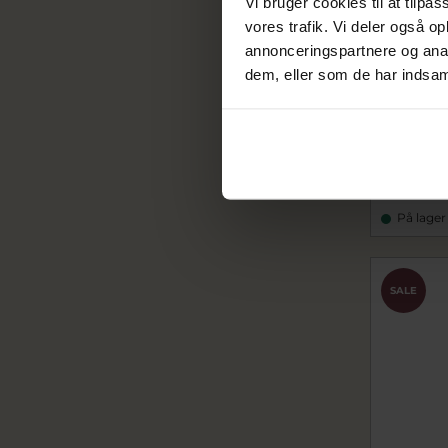
Vi bruger cookies til at tilpas
vores trafik. Vi deler også 
annonceringspartnere og anal
dem, eller som de har indsaml
Pandora 
sølv m. c
pa294257C
239,20
299,00 k
På lager
SALE