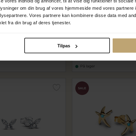
se vores indhold og annoncer, til at vise dig funktioner til sociale
oplysninger om din brug af vores hjemmeside med vores partnere i
ysepartnere. Vores partnere kan kombinere disse data med andr
et fra din brug af deres tjenester.
Funklende Måne øreringe
Pandora Sommerfugl ørerin
z
m. blå cz
01
pa294230C01
Tilpas
 kr
399,20 kr
r
499,00 kr
På lager
SALE