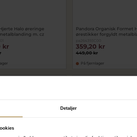
Hjerte Halo øreringe
Pandora Organisk Formet H
 metalblanding m. cz
ørestikker forgyldt metalb
01
pa264393C00
 kr
359,20 kr
r
449,00 kr
lager
På fjernlager
SALE
Detaljer
ookies