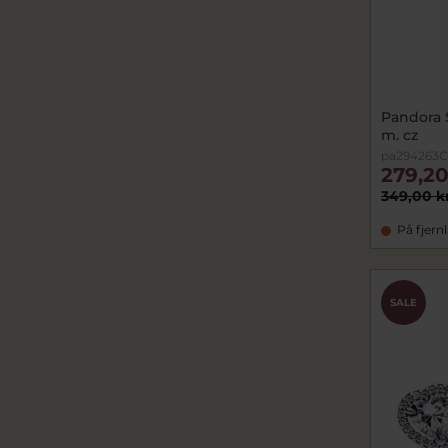
Pandora 
m. cz
pa294263C
279,20
349,00 k
På fjern
SALE