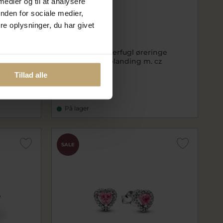
 medier og til at analysere
nden for sociale medier,
e oplysninger, du har givet
ge sølv
Pandora Sommerfugl øreringe
forgyldt metalblanding m. cz
pa264264C01
Tillad alle
399,20 kr
499,00 kr
På lager
SALE