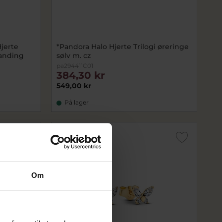
jerte
*Pandora Halo Hjerte Trilogi øreringe
landing
sølv m. cz
pa294411C01
384,30 kr
549,00 kr
På lager
SALE
Om