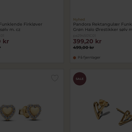
Nyhed
Funklende Firkløver
Pandora Rektangulær Funk
sølv m. cz
Grøn Halo Ørestikker sølv m
01
pa294501C01
 kr
399,20 kr
r
499,00 kr
På fjernlager
SALE