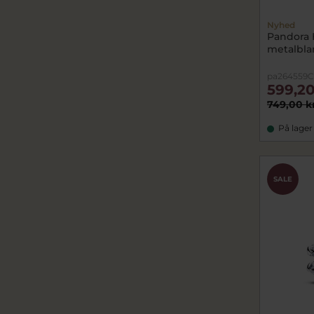
Nyhed
Pandora 
metalbla
pa264559C
599,20
749,00 k
På lager
SALE