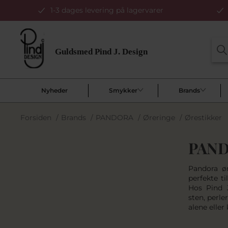
1-3 dages levering på lagervarer
Nyheder
Smykker
Brands
Forsiden
/
Brands
/
PANDORA
/
Øreringe
/
Ørestikker
PAND
Pandora ø
perfekte t
Hos Pind 
sten, perl
alene elle