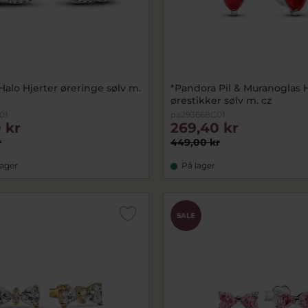
alo Hjerter øreringe sølv m.
*Pandora Pil & Muranoglas 
ørestikker sølv m. cz
01
pa293668C01
 kr
269,40 kr
r
449,00 kr
lager
På lager
SALE