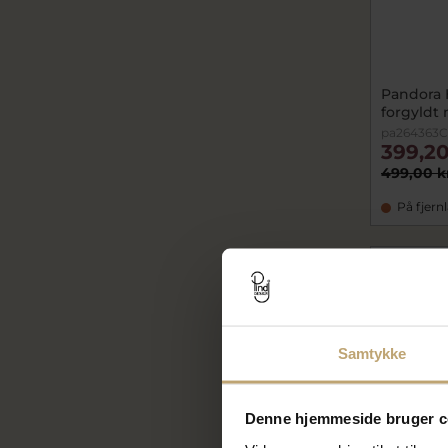
Pandora 
forgyldt
pa264363C
399,20
499,00 k
På fjern
SALE
Samtykke
Denne hjemmeside bruger c