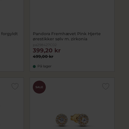
 forgyldt
Pandora Fremhævet Pink Hjerte
ørestikker sølv m. zirkonia
pa298427C02
399,20 kr
499,00 kr
På lager
SALE