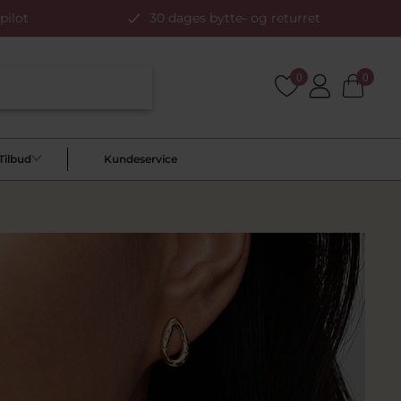
pilot
30 dages bytte- og returret
0
0
Tilbud
Kundeservice