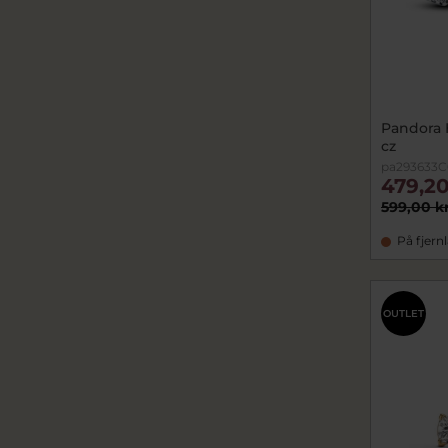
Pandora H
cz
pa293633C
479,20
599,00 k
På fjern
OUTLET