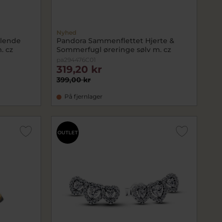
Nyhed
lende
Pandora Sammenflettet Hjerte &
. cz
Sommerfugl øreringe sølv m. cz
pa294476C01
319,20 kr
399,00 kr
På fjernlager
OUTLET