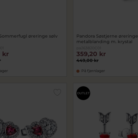
Sommerfugl øreringe sølv
Pandora Søstjerne øreringe
metalblanding m. krystal
01
pa263820C01
 kr
359,20 kr
r
449,00 kr
lager
På fjernlager
OUTLET