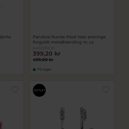
Hjerte
Pandora Runde Pavé Halo øreringe
forgyldt metalblanding m. cz
pa263019C01
399,20 kr
499,00 kr
På lager
OUTLET