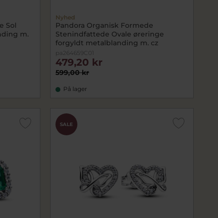
Nyhed
e Sol
Pandora Organisk Formede
nding m.
Stenindfattede Ovale øreringe
forgyldt metalblanding m. cz
pa264659C01
479,20 kr
599,00 kr
På lager
SALE