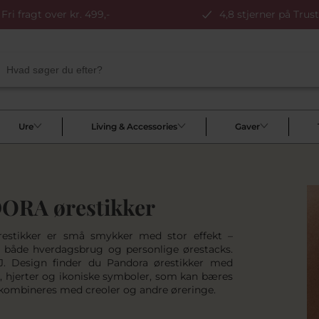
Fri fragt over kr. 499,-
4,8 stjerner på Trust
Ure
Living & Accessories
Gaver
ORA ørestikker
restikker er små smykker med stor effekt –
il både hverdagsbrug og personlige ørestacks.
J. Design finder du Pandora ørestikker med
er, hjerter og ikoniske symboler, som kan bæres
r kombineres med creoler og andre øreringe.