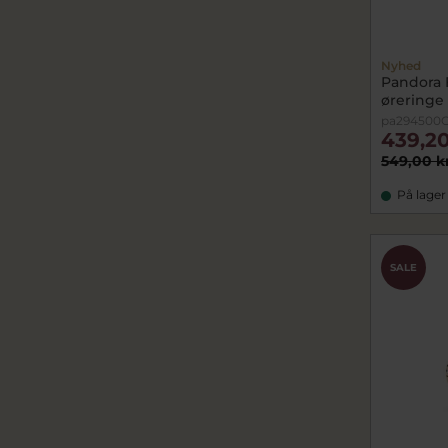
Nyhed
Pandora 
øreringe 
pa294500C
439,20
549,00 k
På lager
SALE