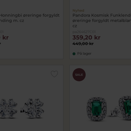
Nyhed
Honningbi øreringe forgyldt
Pandora Kosmisk Funklend
nding m. cz
øreringe forgyldt metalbla
cz
01
pa264627C01
 kr
359,20 kr
r
449,00 kr
På lager
SALE