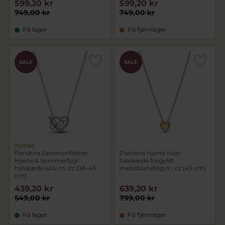
599,20 kr
599,20 kr
749,00 kr
749,00 kr
På lager
På fjernlager
SALE
SALE
Nyhed
Pandora Sammenflettet
Pandora Hjerte Halo
Hjerte & Sommerfugl
halskæde forgyldt
halskæde sølv m. cz (38-45
metalblanding m. cz (45 cm)
cm)
439,20 kr
639,20 kr
549,00 kr
799,00 kr
På lager
På fjernlager