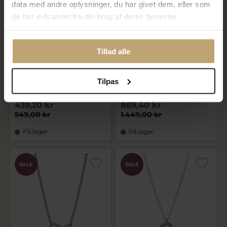
data med andre oplysninger, du har givet dem, eller som
de har indsamlet fra din brug af deres tjenester.
Tillad alle
Pandora Funklende
*Pandora Classic Elegance
Tilpas
evighedshjerte halskæde sølv
halskæde rose med
m. cz (50 cm)
syntetiske zirkonia 45 cm
439,20 kr
869,40 kr
549,00 kr
1.449,00 kr
På lager
På lager
SALE
SALE