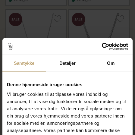
SALE
SALE
Samtykke
Detaljer
Om
Pandora Funklende
Pandora Elevated Heart
Uendelighed Collier-
halskæde sølv m. klar synt.
Halskæde
zirkonia
Denne hjemmeside bruger cookies
399,20 kr
559,20 kr
Vi bruger cookies til at tilpasse vores indhold og
499,00 kr
699,00 kr
annoncer, til at vise dig funktioner til sociale medier og til
På lager
På fjernlager
at analysere vores trafik. Vi deler også oplysninger om
din brug af vores hjemmeside med vores partnere inden
for sociale medier, annonceringspartnere og
SALE
OUTLET
analysepartnere. Vores partnere kan kombinere disse