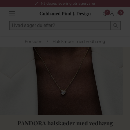
1-3 dages levering på lagervarer
0
0
Forsiden
/
Halskæder med vedhæng
PANDORA halskæder med vedhæng