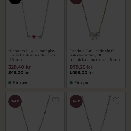
*Pandora Pil & Muranoglas
Pandora Funklende Sløjfe
Hjerte halskæde sølv m. cz
halskæde forgyldt
(50 cm)
metalblanding m. cz (45 cm)
329,40 kr
879,20 kr
549,00 kr
1.099,00 kr
På lager
På lager
SALE
SALE