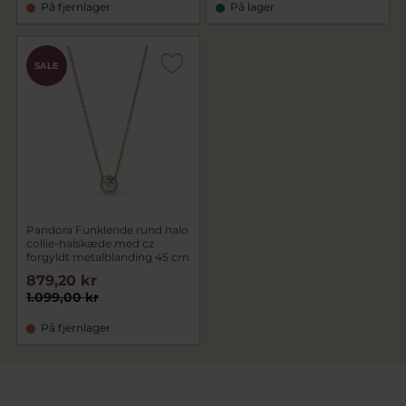
På fjernlager
På lager
SALE
Pandora Funklende rund halo
collie-halskæde med cz
forgyldt metalblanding 45 cm
879,20 kr
1.099,00 kr
På fjernlager