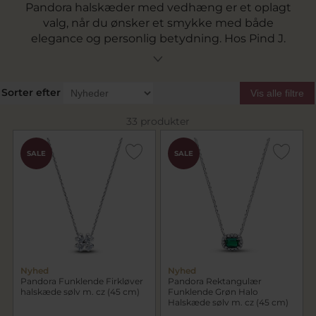
Pandora halskæder med vedhæng er et oplagt
valg, når du ønsker et smykke med både
elegance og personlig betydning. Hos Pind J.
Design finder du Pandora halskæder med fine
vedhæng, symboler og detaljer, der kan bæres
alene eller kombineres med andre smykker for
Sorter efter
Vis alle filtre
et personligt udtryk.
33 produkter
SALE
SALE
Nyhed
Nyhed
Pandora Funklende Firkløver
Pandora Rektangulær
halskæde sølv m. cz (45 cm)
Funklende Grøn Halo
Halskæde sølv m. cz (45 cm)