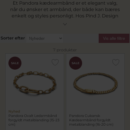
Et Pandora kædearmbånd er et elegant valg,
når du ønsker et armbånd, der både kan bæres
enkelt og styles personligt. Hos Pind J. Design
finder du Pandora kædearmbånd i blandt
andet sølv, guldbelagt og rosaforgyldt design,
som kan matches med charms, ringe,
Sorter efter
Vis alle filtre
halskæder og øreringe.
7 produkter
SALE
SALE
Nyhed
Pandora Ovalt Ledarmbånd
Pandora Cubansk
forgyldt metalblanding (15-23
Kædearmbånd forgyldt
cm)
metalblanding (16-20 cm)