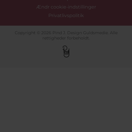
kædearmbånd i sølv være et sikkert valg. Til en
Ændr cookie-indstillinger
person, der gerne vil have lidt mere blikfang, kan et
bredere ledarmbånd, et forgyldt design eller et
Privatlivspolitik
armbånd med sten være mere oplagt. Kædearmbånd
kan gives til fødselsdag,
konfirmation
,
studentertid
,
jul
eller som en personlig gave til en særlig anledning.
Copyright © 2026 Pind J. Design Guldsmedie. Alle
rettigheder forbeholdt.
Find Pandora kædearmbånd hos Pind
J. Design
Hos Pind J. Design kan du finde originale Pandora
kædearmbånd i forskellige udtryk, fra enkle kæder til
mere markante ledarmbånd. Sortimentet gør det
muligt at vælge et armbånd, der passer til både daglig
brug, gave og styling med andre Pandora smykker.
FAQ om Pandora kædearmbånd
Hvad er et Pandora kædearmbånd?
Et Pandora kædearmbånd er et armbånd, hvor selve