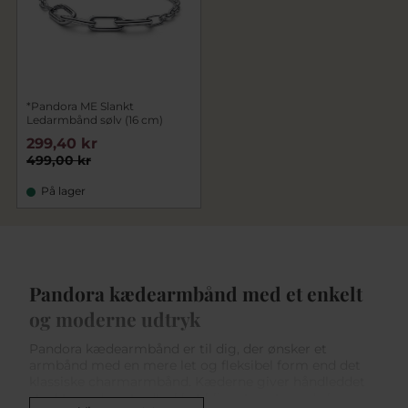
*Pandora ME Slankt
Ledarmbånd sølv (16 cm)
299,40 kr
499,00 kr
På lager
Pandora kædearmbånd med et enkelt
og moderne udtryk
Pandora kædearmbånd er til dig, der ønsker et
armbånd med en mere let og fleksibel form end det
klassiske charmarmbånd. Kæderne giver håndleddet
struktur, uden at udtrykket bliver tungt, og de kan