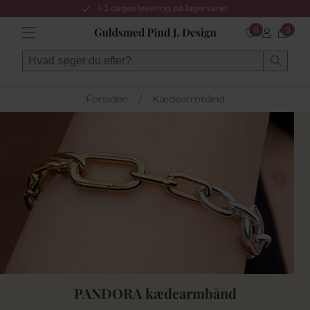
1-3 dages levering på lagervarer
0
0
Forsiden
/
Kædearmbånd
PANDORA kædearmbånd