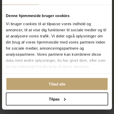
På lager
På lager
Denne hjemmeside bruger cookies
SALE
Vi bruger cookies til at tilpasse vores indhold og
annoncer, til at vise dig funktioner til sociale medier og til
at analysere vores trafik. Vi deler også oplysninger om
din brug af vores hjemmeside med vores partnere inden
for sociale medier, annonceringspartnere og
analysepartnere. Vores partnere kan kombinere disse
data med andre oplysninger, du har givet dem, eller som
de har indsamlet fra din brug af deres tjenester.
Pandora Funklende Hjerte
Tennisarmbånd sølv m. cz (16-
20 cm)
559,20 kr
Tillad alle
699,00 kr
På lager
Tilpas