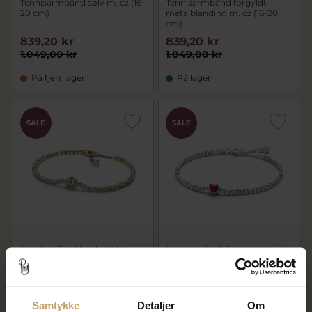
Tennisarmbånd sølv m. cz (16-
Tennisarmbånd forgyldt
20 cm)
metalblanding m. cz (16-20
cm)
839,20 kr
839,20 kr
1.049,00 kr
1.049,00 kr
På fjernlager
På lager
SALE
SALE
Pandora Funklende Halo
Pandora Rødt Funklende
Tennisarmbånd forgyldt
Hjerte Tennisarmbånd sølv m.
metalblanding (16-20 cm)
cz (16-20 cm)
799,20 kr
559,20 kr
999,00 kr
699,00 kr
Samtykke
Detaljer
Om