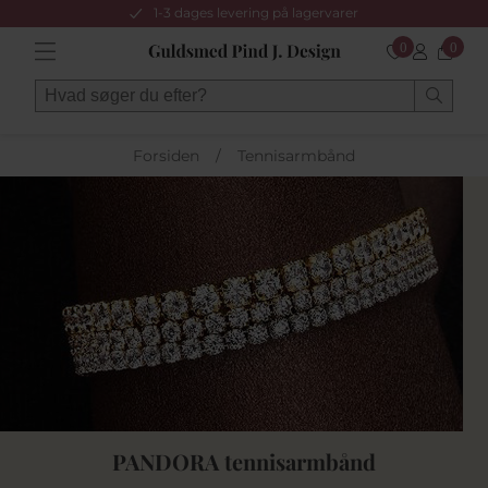
1-3 dages levering på lagervarer
0
0
Forsiden
/
Tennisarmbånd
PANDORA tennisarmbånd