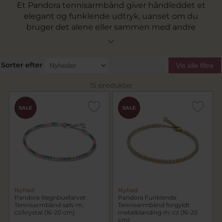
Et Pandora tennisarmbånd giver håndleddet et
elegant og funklende udtryk, uanset om du
bruger det alene eller sammen med andre
armbånd. Hos Pind J. Design finder du Pandora
tennisarmbånd i blandt andet sølv og
guldbelagt design med sten, hjerter og fine
Sorter efter
Vis alle filtre
detaljer.
15 produkter
SALE
SALE
Nyhed
Nyhed
Pandora Regnbuefarvet
Pandora Funklende
Tennisarmbånd sølv m.
Tennisarmbånd forgyldt
cz/krystal (16-20 cm)
metalblanding m. cz (16-20
cm)